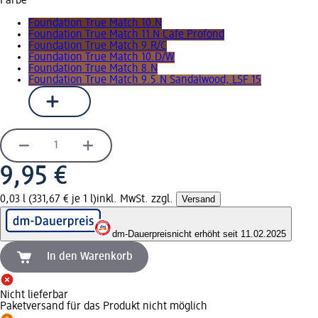
Farbe
Foundation True Match 10.N
Foundation True Match 11.N Cafe Profond
Foundation True Match 9.R/C
Foundation True Match 10.D/W
Foundation True Match 8.N
Foundation True Match 9.5.N Sandalwood, LSF 15
9,95 €
0,03 l (331,67 € je 1 l)
inkl. MwSt. zzgl.
Versand
dm-Dauerpreis
nicht erhöht seit 11.02.2025
In den Warenkorb
Nicht lieferbar
Paketversand für das Produkt nicht möglich