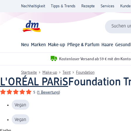
Nachhaltigkeit
Tipps & Trends
Rezepte
Services
Kunde
Suchen un
Neu
Marken
Make-up
Pflege & Parfum
Haare
Gesund
Kostenloser Versand ab 59 € mit dm-Konto
Startseite
Make-up
Teint
Foundation
L'ORÉAL PARiS
Foundation T
5
(
1 Bewertung
)
Vegan
Vegan