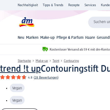
Nachhaltigkeit
Tipps & Trends
Rezepte
Services
Kunde
Suchen un
Neu
Marken
Make-up
Pflege & Parfum
Haare
Gesund
Kostenloser Versand ab 59 € mit dm-Konto
Startseite
Make-up
Teint
Contouring
trend !t up
Contouringstift Du
4.8
(
28 Bewertungen
)
Vegan
Vegan