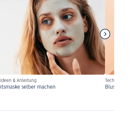
ideen & Anleitung
Techniken für 
htsmaske selber machen
Blush richtig