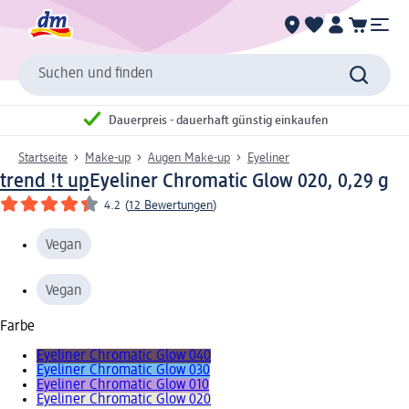
Suchen und finden
Dauerpreis - dauerhaft günstig einkaufen
Startseite
Make-up
Augen Make-up
Eyeliner
trend !t up
Eyeliner Chromatic Glow 020, 0,29 g
4.2
(
12 Bewertungen
)
Vegan
Vegan
Farbe
Eyeliner Chromatic Glow 040
Eyeliner Chromatic Glow 030
Eyeliner Chromatic Glow 010
Eyeliner Chromatic Glow 020