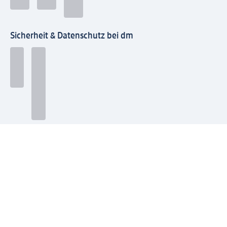
Sicherheit & Datenschutz bei dm
Zahlungsarten bei dm
Bei dm-med können die Zahlungsarten abweichen.