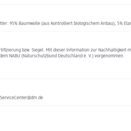
Futter: 95% Baumwolle (aus kontrolliert biologischem Anbau), 5% El
rtifizierung bzw. Siegel. Mit dieser Information zur Nachhaltigkei
t dem NABU (Naturschutzbund Deutschland e. V.) vorgenommen.
e ServiceCenter@dm.de