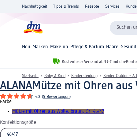
Nachhaltigkeit
Tipps & Trends
Rezepte
Services
Kunde
Suchen un
Neu
Marken
Make-up
Pflege & Parfum
Haare
Gesund
Kostenloser Versand ab 59 € mit dm-Konto
Startseite
Baby & Kind
Kinderkleidung
Kinder Outdoor- &
ALANA
Mütze mit Ohren aus W
4.8
(
5 Bewertungen
)
Farbe
Mütze mit Ohren aus Wolle, braun, Gr. 46/47
Konfektionsgröße