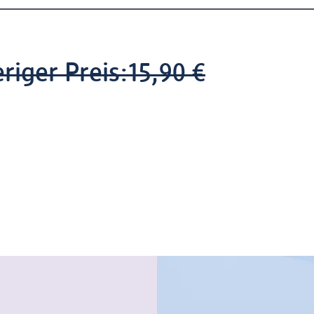
riger Preis:
15,90 €