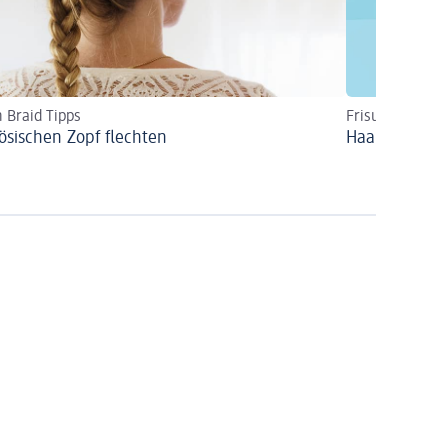
 Braid Tipps
Frisuren mit w
ösischen Zopf flechten
Haarreif