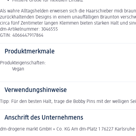
Mittlere Größe für flexiblen Einsatz
Als wahre Alltagshelden erweisen sich die Haarschieber midi braun 
zurückhaltenden Designs in einem unauffälligen Braunton verschwi
circa fünf Zentimeter langen Klemmen bieten starken Halt und sin
dm-Artikelnummer: 3046555
GTIN: 4066447917864
Produktmerkmale
Produkteigenschaften:
Vegan
Verwendungshinweise
Tipp: Für den besten Halt, trage die Bobby Pins mit der welligen S
Anschrift des Unternehmens
dm-drogerie markt GmbH + Co. KG Am dm-Platz 1 76227 Karlsruh