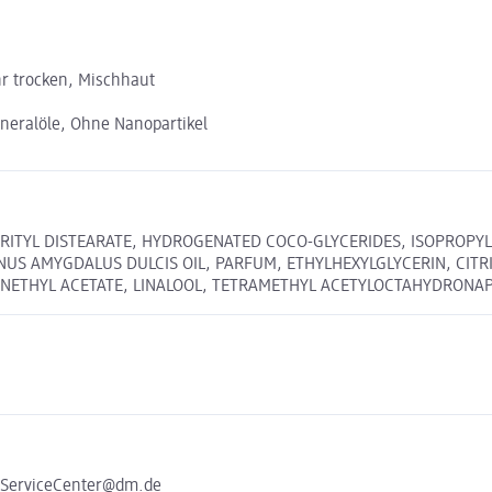
hr trocken, Mischhaut
neralöle, Ohne Nanopartikel
RITYL DISTEARATE, HYDROGENATED COCO-GLYCERIDES, ISOPROPYL 
S AMYGDALUS DULCIS OIL, PARFUM, ETHYLHEXYLGLYCERIN, CITRI
HENETHYL ACETATE, LINALOOL, TETRAMETHYL ACETYLOCTAHYDRONAP
e ServiceCenter@dm.de