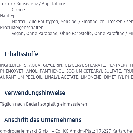
Textur / Konsistenz / Applikation:
Creme
Hauttyp:
Normal, Alle Hauttypen, Sensibel / Empfindlich, Trocken / se
Produkteigenschaften:
Vegan, Ohne Parabene, Ohne Farbstoffe, Ohne Paraffine / Mi
Inhaltsstoffe
INGREDIENTS: AQUA, GLYCERIN, GLYCERYL STEARATE, PENTAERYTH
PHENOXYETHANOL, PANTHENOL, SODIUM CETEARYL SULFATE, PRUNU
AURANTIUM PEEL OIL, LINALYL ACETATE, LIMONENE, DIMETHYL P
Verwendungshinweise
Täglich nach Bedarf sorgfältig einmassieren.
Anschrift des Unternehmens
dm-drogerie markt GmbH + Co. KG Am dm-Platz 1 76227 Karlsruh