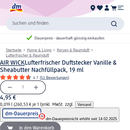
Suchen und finden
Dauerpreis - dauerhaft günstig einkaufen
Startseite
Home & Living
Kerzen & Raumduft
Lufterfrischer & Raumduft
AIR WICK
Lufterfrischer Duftstecker Vanille &
Sheabutter Nachfüllpack, 19 ml
4.7
(
52 Bewertungen
)
4,95 €
0,019 l (260,53 € je 1 l)
inkl. MwSt. zzgl.
Versand
dm-Dauerpreis
nicht erhöht seit 14.02.2025
In den Warenkorb