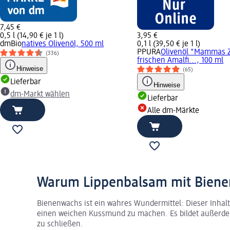
7,45 €
0,5 l (14,90 € je 1 l)
3,95 €
dmBio
natives Olivenöl, 500 ml
0,1 l (39,50 € je 1 l)
PPURA
Olivenöl "Mammas Z
(336)
frischen Amalfi..., 100 ml
Hinweise
(65)
Lieferbar
Hinweise
dm-Markt wählen
Lieferbar
Alle dm-Märkte
Warum Lippenbalsam mit Biene
Bienenwachs ist ein wahres Wundermittel: Dieser Inhalt
einen weichen Kussmund zu machen. Es bildet außerdem
zu schließen.