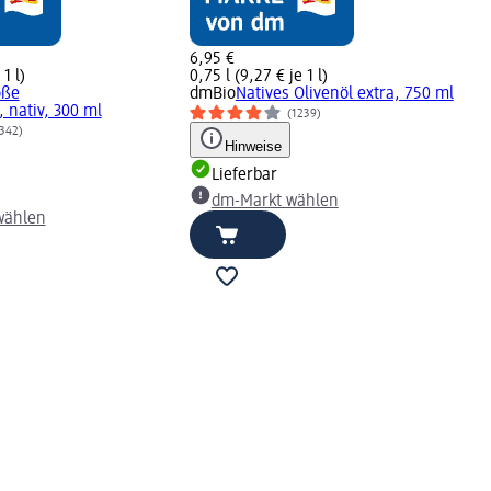
6,95 €
 1 l)
0,75 l (9,27 € je 1 l)
öße
dmBio
Natives Olivenöl extra, 750 ml
, nativ, 300 ml
(1239)
342)
Hinweise
Lieferbar
dm-Markt wählen
wählen