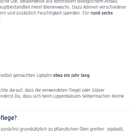
liche Öle, idealerweise aus kontrolliert biologischem Anbau.
auptbestandteil meist Bienenwachs. Dazu können verschiedene
gern und zusätzlich Feuchtigkeit spenden. Für
rund sechs
:
n selbst gemachten Lipbalm
etwa ein Jahr lang
.
chte darauf, dass die verwendeten Tiegel oder Gläser
rhinderst Du, dass sich beim Lippenbalsam-Selbermachen Keime
pflege?
unächst grundsätzlich zu pflanzlichen Ölen greifen: Jojobaöl,