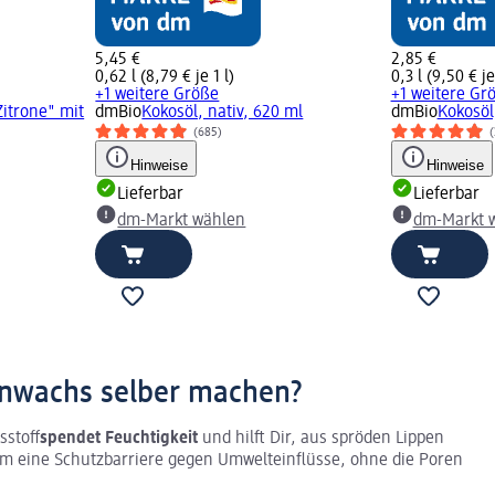
5,45 €
2,85 €
0,62 l (8,79 € je 1 l)
0,3 l (9,50 € je
+1 weitere Größe
+1 weitere Gr
itrone" mit
dmBio
Kokosöl, nativ, 620 ml
dmBio
Kokosöl
(685)
(
Hinweise
Hinweise
Lieferbar
Lieferbar
dm-Markt wählen
dm-Markt 
nwachs selber machen?
sstoff
spendet Feuchtigkeit
und hilft Dir, aus spröden Lippen
 eine Schutzbarriere gegen Umwelteinflüsse, ohne die Poren