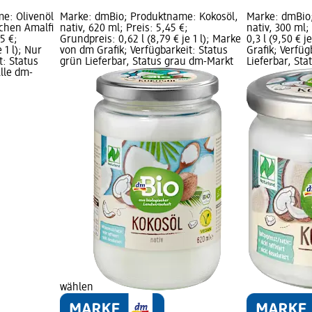
e: Olivenöl
Marke: dmBio; Produktname: Kokosöl,
Marke: dmBio
chen Amalfi
nativ, 620 ml; Preis: 5,45 €;
nativ, 300 ml;
5 €;
Grundpreis: 0,62 l (8,79 € je 1 l); Marke
0,3 l (9,50 € j
 1 l); Nur
von dm Grafik; Verfügbarkeit: Status
Grafik; Verfüg
t: Status
grün Lieferbar, Status grau dm-Markt
Lieferbar, St
Alle dm-
wählen