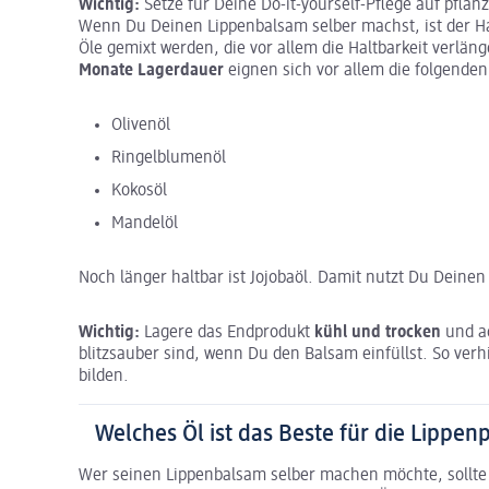
Wichtig:
Setze für Deine Do-it-yourself-Pflege auf pflanz
Wenn Du Deinen Lippenbalsam selber machst, ist der H
Öle gemixt werden, die vor allem die Haltbarkeit verlän
Monate Lagerdauer
eignen sich vor allem die folgenden
Olivenöl
Ringelblumenöl
Kokosöl
Mandelöl
Noch länger haltbar ist Jojobaöl. Damit nutzt Du Deine
Wichtig:
Lagere das Endprodukt
kühl und trocken
und a
blitzsauber sind, wenn Du den Balsam einfüllst. So ve
bilden.
Welches Öl ist das Beste für die Lippen
Wer seinen Lippenbalsam selber machen möchte, sollte z