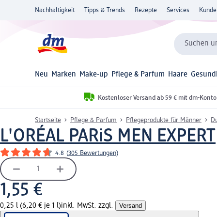
Nachhaltigkeit
Tipps & Trends
Rezepte
Services
Kunde
Suchen un
Neu
Marken
Make-up
Pflege & Parfum
Haare
Gesund
Kostenloser Versand ab 59 € mit dm-Konto
Startseite
Pflege & Parfum
Pflegeprodukte für Männer
Du
L'ORÉAL PARiS MEN EXPERT
4.8
(
305 Bewertungen
)
1,55 €
0,25 l (6,20 € je 1 l)
inkl. MwSt. zzgl.
Versand