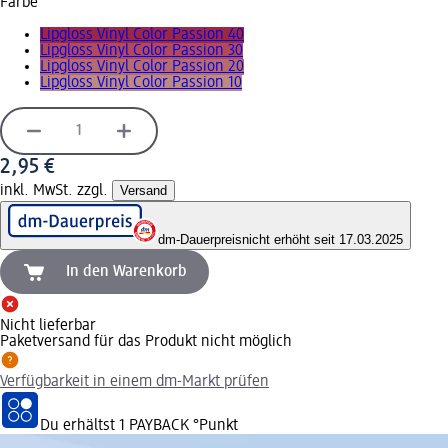
Farbe
Lipgloss Vinyl Color Passion 40
Lipgloss Vinyl Color Passion 30
Lipgloss Vinyl Color Passion 20
Lipgloss Vinyl Color Passion 10
2,95 €
inkl. MwSt. zzgl.
Versand
dm-Dauerpreis
nicht erhöht seit 17.03.2025
In den Warenkorb
Nicht lieferbar
Paketversand für das Produkt nicht möglich
Verfügbarkeit in einem dm-Markt prüfen
Du erhältst
1 PAYBACK
°Punkt