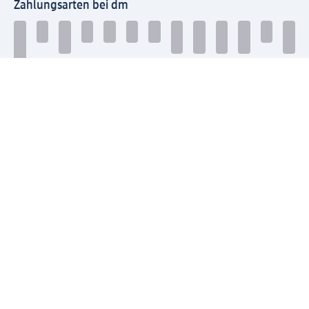
Zahlungsarten bei dm
Bei dm-med können die Zahlungsarten abweichen.
Mit dm verbinden
Jetzt die dm-App herunterladen
Impressum dm
Datenschutz dm
Einwilligungsverwaltung
Nutzungsbedingungen