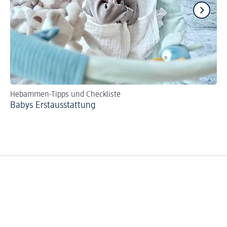
Hebammen-Tipps und Checkliste
Mi
Babys Erst­aus­stattung
Di