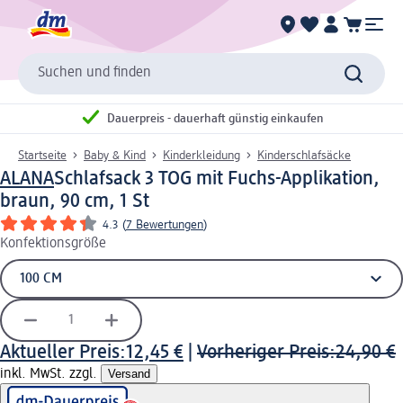
Suchen und finden
Dauerpreis - dauerhaft günstig einkaufen
Startseite
Baby & Kind
Kinderkleidung
Kinderschlafsäcke
ALANA
Schlafsack 3 TOG mit Fuchs-Applikation,
braun, 90 cm, 1 St
4.3
(
7 Bewertungen
)
Konfektionsgröße
Aktueller Preis:
12,45 €
|
Vorheriger Preis:
24,90 €
inkl. MwSt. zzgl.
Versand