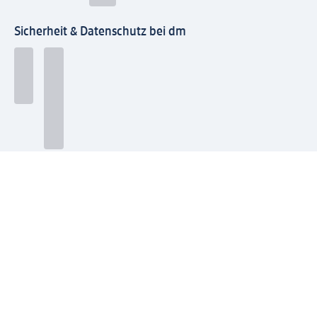
Sicherheit & Datenschutz bei dm
Zahlungsarten bei dm
Bei dm-med können die Zahlungsarten abweichen.
Mit dm verbinden