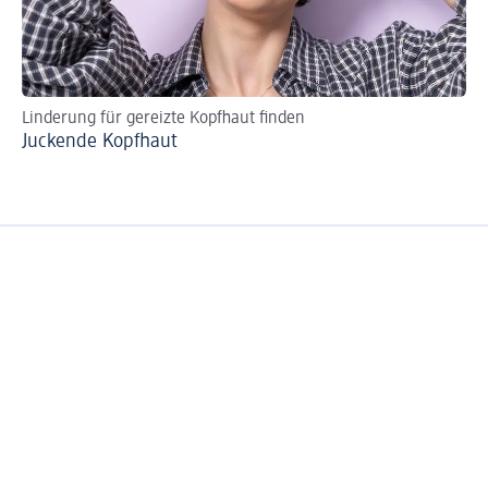
Linderung für gereizte Kopfhaut finden
An
Juckende Kopfhaut
Tr