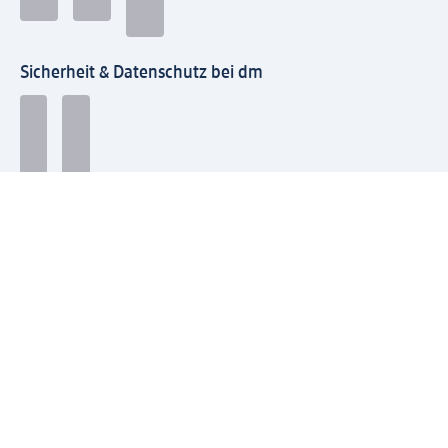
Sicherheit & Datenschutz bei dm
Zahlungsarten bei dm
Bei dm-med können die Zahlungsarten abweichen.