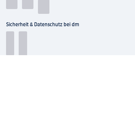
Sicherheit & Datenschutz bei dm
Zahlungsarten bei dm
Bei dm-med können die Zahlungsarten abweichen.