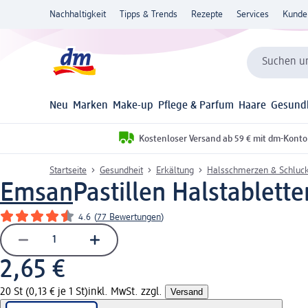
Nachhaltigkeit
Tipps & Trends
Rezepte
Services
Kunde
Suchen un
Neu
Marken
Make-up
Pflege & Parfum
Haare
Gesund
Kostenloser Versand ab 59 € mit dm-Konto
Startseite
Gesundheit
Erkältung
Halsschmerzen & Schluc
Emsan
Pastillen Halstablett
4.6
(
77 Bewertungen
)
2,65 €
20 St (0,13 € je 1 St)
inkl. MwSt. zzgl.
Versand