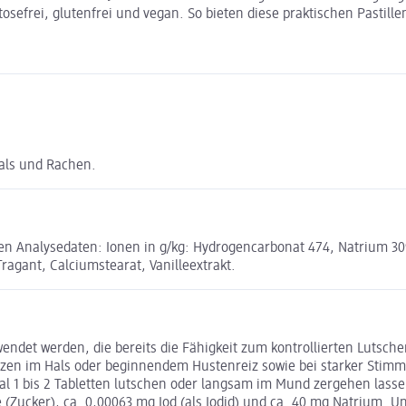
sefrei, glutenfrei und vegan. So bieten diese praktischen Pastille
als und Rachen.
n Analysedaten: Ionen in g/kg: Hydrogencarbonat 474, Natrium 309, C
agant, Calciumstearat, Vanilleextrakt.
det werden, die bereits die Fähigkeit zum kontrollierten Lutschen
zen im Hals oder beginnendem Hustenreiz sowie bei starker Stimmb
mal 1 bis 2 Tabletten lutschen oder langsam im Mund zergehen lass
se (Zucker), ca. 0,00063 mg Iod (als Iodid) und ca. 40 mg Natriu