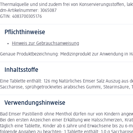
Thermalquelle und sind zudem frei von Konservierungsstoffen, lakto
dm-Artikelnummer: 3065087
GTIN: 4083700305176
Pflichthinweise
Hinweis zur Gebrauchsanweisung
Genaue Produktbezeichnung: Medizinprodukt zur Anwendung in H
Inhaltsstoffe
Eine Tablette enthält: 126 mg Natürliches Emser Salz Auszug aus de
Saccharose, sprühgetrocknetes arabisches Gummi, Stearinsäure, Tr
Verwendungshinweise
Bad Emser Pastillen® ohne Menthol dürfen nur von Kindern angewen
Bei den ersten Anzeichen einer Erkältung wie Halsschmerzen, Krat
täglich eine Tablette, Kinder ab 6 Jahre und Erwachsene bis zu 6-
folgende Angaben zu beachten: 1 Tablette enthält: 1,0 g Saccharo