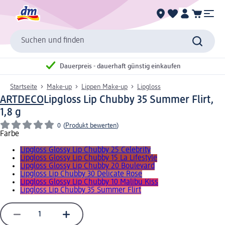
Suchen und finden
Dauerpreis - dauerhaft günstig einkaufen
Startseite
Make-up
Lippen Make-up
Lipgloss
ARTDECO
Lipgloss Lip Chubby 35 Summer Flirt,
1,8 g
0
(
Produkt bewerten
)
Farbe
Lipgloss Glossy Lip Chubby 25 Celebrity
Lipgloss Glossy Lip Chubby 15 La Lifestyle
Lipgloss Glossy Lip Chubby 20 Boulevard
Lipgloss Lip Chubby 30 Delicate Rose
Lipgloss Glossy Lip Chubby 10 Malibu Kiss
Lipgloss Lip Chubby 35 Summer Flirt