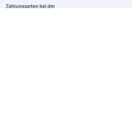
Zahlungsarten bei dm
Bei dm-med können die Zahlungsarten abweichen.
Mit dm verbinden
Jetzt die dm-App herunterladen
Impressum dm
Datenschutz dm