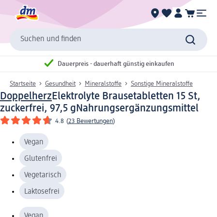
Suchen und finden
Dauerpreis - dauerhaft günstig einkaufen
Startseite
Gesundheit
Mineralstoffe
Sonstige Mineralstoffe
Doppelherz
Elektrolyte Brausetabletten 15 St,
zuckerfrei, 97,5 g
Nahrungsergänzungsmittel
4.8
(
23 Bewertungen
)
Vegan
Glutenfrei
Vegetarisch
Laktosefrei
Vegan