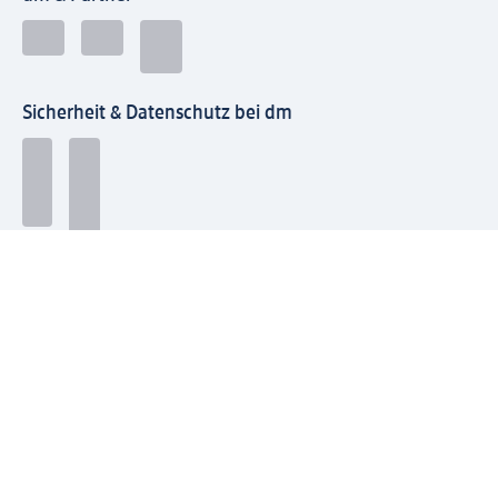
Sicherheit & Datenschutz bei dm
Zahlungsarten bei dm
Bei dm-med können die Zahlungsarten abweichen.