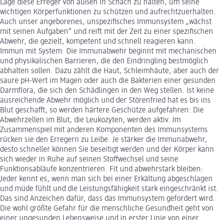
Lage diese Erreger von außen in Schach zu halten, um seine
wichtigen Körperfunktionen zu schützen und aufrechtzuerhalten.
Auch unser angeborenes, unspezifisches Immunsystem „wächst
mit seinen Aufgaben“ und reift mit der Zeit zu einer spezifischen
Abwehr, die gezielt, kompetent und schnell reagieren kann.
Immun mit System: Die Immunabwehr beginnt mit mechanischen
und physikalischen Barrieren, die den Eindringling bestmöglich
abhalten sollen. Dazu zählt die Haut, Schleimhäute, aber auch der
saure pH-Wert im Magen oder auch die Bakterien einer gesunden
Darmflora, die sich den Schädlingen in den Weg stellen. Ist keine
ausreichende Abwehr möglich und der Störenfried hat es bis ins
Blut geschafft, so werden härtere Geschütze aufgefahren: Die
Abwehrzellen im Blut, die Leukozyten, werden aktiv. Im
Zusammenspiel mit anderen Komponenten des Immunsystems
rücken sie den Erregern zu Leibe. Je stärker die Immunabwehr,
desto schneller können Sie beseitigt werden und der Körper kann
sich wieder in Ruhe auf seinen Stoffwechsel und seine
Funktionsabläufe konzentrieren. Fit und abwehrstark bleiben:
Jeder kennt es, wenn man sich bei einer Erkältung abgeschlagen
und müde fühlt und die Leistungsfähigkeit stark eingeschränkt ist.
Das sind Anzeichen dafür, dass das Immunsystem gefordert wird.
Die wohl größte Gefahr für die menschliche Gesundheit geht von
einer ungesunden Lebensweise und in erster Linie von einer