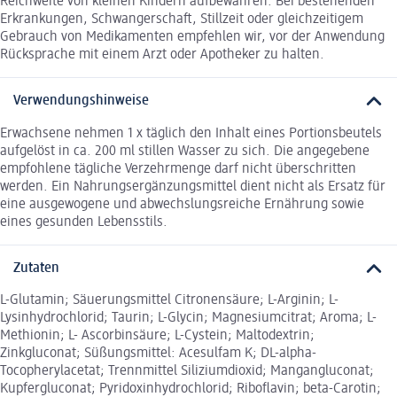
Reichweite von kleinen Kindern aufbewahren. Bei bestehenden
Erkrankungen, Schwangerschaft, Stillzeit oder gleichzeitigem
Gebrauch von Medikamenten empfehlen wir, vor der Anwendung
Rücksprache mit einem Arzt oder Apotheker zu halten.
Verwendungshinweise
Erwachsene nehmen 1 x täglich den Inhalt eines Portionsbeutels
aufgelöst in ca. 200 ml stillen Wasser zu sich. Die angegebene
empfohlene tägliche Verzehrmenge darf nicht überschritten
werden. Ein Nahrungsergänzungsmittel dient nicht als Ersatz für
eine ausgewogene und abwechslungsreiche Ernährung sowie
eines gesunden Lebensstils.
Zutaten
L-Glutamin; Säuerungsmittel Citronensäure; L-Arginin; L-
Lysinhydrochlorid; Taurin; L-Glycin; Magnesiumcitrat; Aroma; L-
Methionin; L- Ascorbinsäure; L-Cystein; Maltodextrin;
Zinkgluconat; Süßungsmittel: Acesulfam K; DL-alpha-
Tocopherylacetat; Trennmittel Siliziumdioxid; Mangangluconat;
Kupfergluconat; Pyridoxinhydrochlorid; Riboflavin; beta-Carotin;