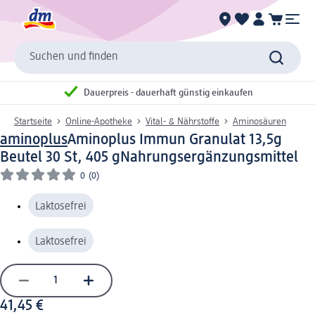
Suchen und finden
Dauerpreis - dauerhaft günstig einkaufen
Startseite
Online-Apotheke
Vital- & Nährstoffe
Aminosäuren
aminoplus
Aminoplus Immun Granulat 13,5g
Beutel 30 St, 405 g
Nahrungsergänzungsmittel
0
(0)
Laktosefrei
Laktosefrei
41,45 €