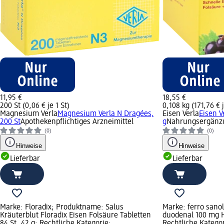
11,95 €
18,55 €
200 St (0,06 € je 1 St)
0,108 kg (171,76 € j
Magnesium Verla
Magnesium Verla N Dragées,
Eisen Verla
Eisen V
200 St
Apothekenpflichtiges Arzneimittel
g
Nahrungsergänzu
(0)
(0)
Hinweise
Hinweise
Lieferbar
Lieferbar
Marke: Floradix; Produktname: Salus
Marke: ferro sano
Kräuterblut Floradix Eisen Folsäure Tabletten
duodenal 100 mg H
84 St, 42 g; Rechtliche Kategorie:
Rechtliche Kategor