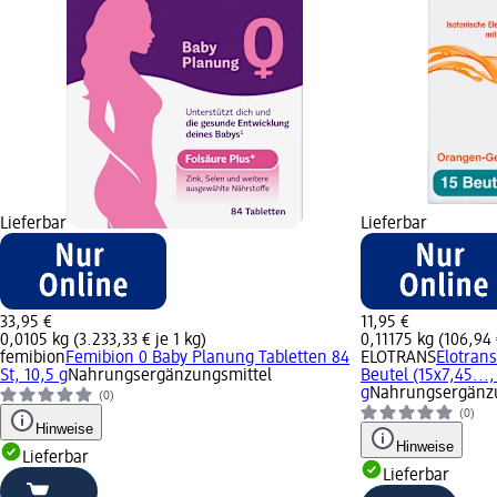
Lieferbar
Lieferbar
33,95 €
11,95 €
0,0105 kg (3.233,33 € je 1 kg)
0,11175 kg (106,94 
femibion
Femibion 0 Baby Planung Tabletten 84
ELOTRANS
Elotran
St, 10,5 g
Nahrungsergänzungsmittel
Beutel (15x7,45...,
g
Nahrungsergänzu
(0)
(0)
Hinweise
Hinweise
Lieferbar
Lieferbar