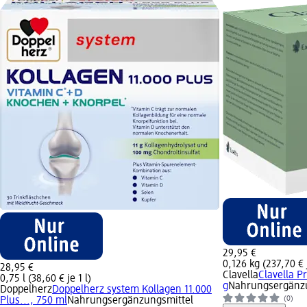
29,95 €
0,126 kg (237,70 € 
28,95 €
Clavella
Clavella P
0,75 l (38,60 € je 1 l)
g
Nahrungsergänzu
Doppelherz
Doppelherz system Kollagen 11.000
(0)
Plus..., 750 ml
Nahrungsergänzungsmittel