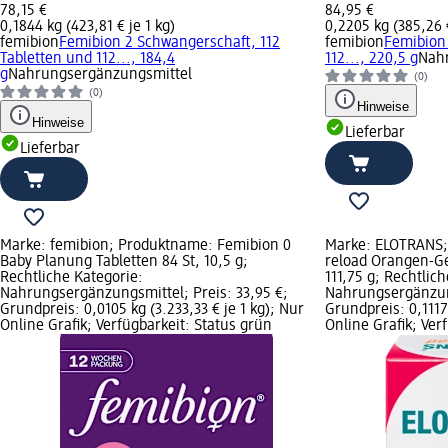
78,15 €
84,95 €
0,1844 kg (423,81 € je 1 kg)
0,2205 kg (385,26 €
femibion
Femibion 2 Schwangerschaft, 112
femibion
Femibion 
Tabletten und 112..., 184,4
112..., 220,5 g
Nah
g
Nahrungsergänzungsmittel
(0)
(0)
Hinweise
Hinweise
Lieferbar
Lieferbar
Marke: femibion; Produktname: Femibion 0
Marke: ELOTRANS;
Baby Planung Tabletten 84 St, 10,5 g;
reload Orangen-Ge
Rechtliche Kategorie:
111,75 g; Rechtlic
Nahrungsergänzungsmittel; Preis: 33,95 €;
Nahrungsergänzung
Grundpreis: 0,0105 kg (3.233,33 € je 1 kg); Nur
Grundpreis: 0,1117
Online Grafik; Verfügbarkeit: Status grün
Online Grafik; Ver