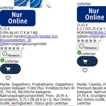
Lieferbar
Lieferbar
21,45 €
5,75 €
0,2 l (107,25 € je 1 
0,094 kg (61,17 € je 1 kg)
NORSAN
NORSAN Om
Calcium-Sandoz
Calcium-Sandoz Sun
ml
Nahrungsergän
Brausetabletten, 20
(0)
St
Nahrungsergänzungsmittel
Hinweise
(0)
Lieferbar
Hinweise
Lieferbar
Marke: Doppelherz; Produktname: Doppelherz
Marke: Clavella; 
system Kollagen 11.000 Plus Trinkfläschchen 30
Premium Beutel 60
St, 750 ml; Rechtliche Kategorie:
Kategorie: Nahrun
Nahrungsergänzungsmittel; Preis: 28,95 €;
29,95 €; Grundpreis
Grundpreis: 0,75 l (38,60 € je 1 l); Nur Online
Nur Online Grafik;
Grafik; Verfügbarkeit: Status grün Lieferbar
Lieferbar