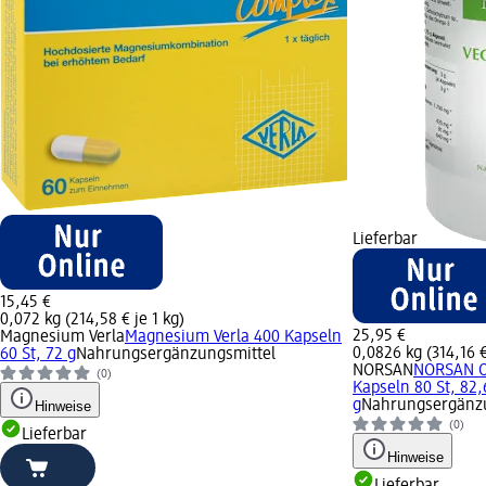
Lieferbar
15,45 €
0,072 kg (214,58 € je 1 kg)
25,95 €
Magnesium Verla
Magnesium Verla 400 Kapseln
0,0826 kg (314,16 €
60 St, 72 g
Nahrungsergänzungsmittel
NORSAN
NORSAN O
(0)
Kapseln 80 St, 82,
g
Nahrungsergänzu
Hinweise
(0)
Lieferbar
Hinweise
Lieferbar