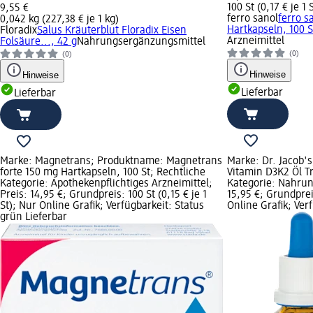
100 St (0,17 € je 1 
9,55 €
ferro sanol
ferro s
0,042 kg (227,38 € je 1 kg)
Hartkapseln, 100 S
Floradix
Salus Kräuterblut Floradix Eisen
Arzneimittel
Folsäure..., 42 g
Nahrungsergänzungsmittel
(0)
(0)
Hinweise
Hinweise
Lieferbar
Lieferbar
Marke: Magnetrans; Produktname: Magnetrans
Marke: Dr. Jacob'
forte 150 mg Hartkapseln, 100 St; Rechtliche
Vitamin D3K2 Öl Tr
Kategorie: Apothekenpflichtiges Arzneimittel;
Kategorie: Nahrun
Preis: 14,95 €; Grundpreis: 100 St (0,15 € je 1
15,95 €; Grundpreis
St); Nur Online Grafik; Verfügbarkeit: Status
Online Grafik; Ver
grün Lieferbar