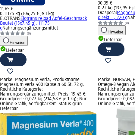
30,35 €
0,22 kg (137,95 € j
11,65 €
Diasporal
Magnesi
0,11175 kg (104,25 € je 1 kg)
direkt..., 220 g
Nah
ELOTRANS
Elotrans reload Apfel-Geschmack
Beutel (15x7,45 g), 111,75
(0)
g
Nahrungsergänzungsmittel
Hinweise
(0)
Lieferbar
Hinweise
Lieferbar
Marke: Magnesium Verla; Produktname:
Marke: NORSAN; 
Magnesium Verla 400 Kapseln 60 St, 72 g;
Omega-3 Vegan Alg
Rechtliche Kategorie:
Rechtliche Kategor
Nahrungsergänzungsmittel; Preis: 15,45 €;
Nahrungsergänzung
Grundpreis: 0,072 kg (214,58 € je 1 kg); Nur
Grundpreis: 0,0826
Online Grafik; Verfügbarkeit: Status grün
Online Grafik; Ver
Lieferbar