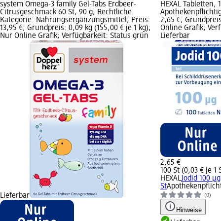
system Omega-3 family Gel-Tabs Erdbeer-
HEXAL Tabletten, 1
Citrusgeschmack 60 St, 90 g; Rechtliche
Apothekenpflichtig
Kategorie: Nahrungsergänzungsmittel; Preis:
2,65 €; Grundpreis:
13,95 €; Grundpreis: 0,09 kg (155,00 € je 1 kg);
Online Grafik; Ver
Nur Online Grafik; Verfügbarkeit: Status grün
Lieferbar
2,65 €
100 St (0,03 € je 1 
HEXAL
Jodid 100 µ
St
Apothekenpflicht
Lieferbar
(0)
Hinweise