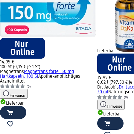
Lieferbar
14,95 €
100 St (0,15 € je 1 St)
Magnetrans
Magnetrans forte 150 mg
Hartkapseln, 100 St
Apothekenpflichtiges
15,95 €
Arzneimittel
0,02 l (797,50 € je 
Dr. Jacob's
Dr. Jac
(0)
20 ml
Nahrungserg
Hinweise
(0)
Lieferbar
Hinweise
Lieferbar