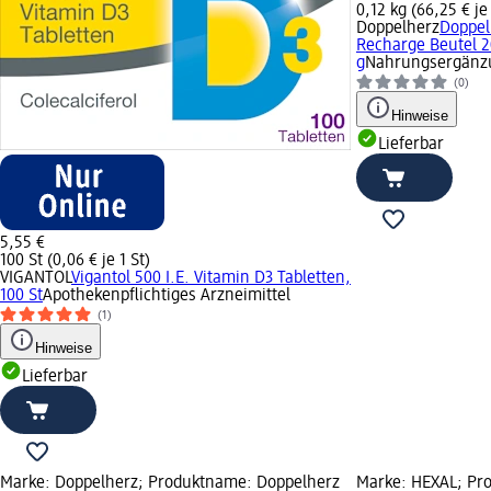
0,12 kg (66,25 € je
Doppelherz
Doppel
Recharge Beutel 20
g
Nahrungsergänzu
(0)
Hinweise
Lieferbar
5,55 €
100 St (0,06 € je 1 St)
VIGANTOL
Vigantol 500 I.E. Vitamin D3 Tabletten,
100 St
Apothekenpflichtiges Arzneimittel
(1)
Hinweise
Lieferbar
Marke: Doppelherz; Produktname: Doppelherz
Marke: HEXAL; Pro