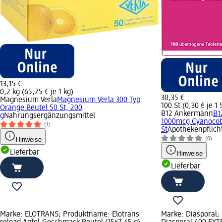
13,15 €
0,2 kg (65,75 € je 1 kg)
30,35 €
Magnesium Verla
Magnesium Verla 300 Typ
100 St (0,30 € je 1 
Orange Beutel 50 St, 200
B12 Ankermann
B1
g
Nahrungsergänzungsmittel
1000mcg Cyanocob
(1)
St
Apothekenpflicht
Hinweise
(0)
Lieferbar
Hinweise
Lieferbar
Marke: ELOTRANS; Produktname: Elotrans
Marke: Diasporal