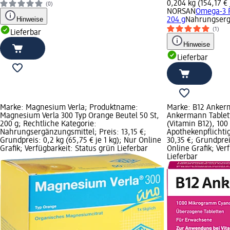
0,204 kg (154,17 € 
(0)
NORSAN
Omega-3 F
Hinweise
204 g
Nahrungserg
(1)
Lieferbar
Hinweise
Lieferbar
Marke: Magnesium Verla; Produktname:
Marke: B12 Anker
Magnesium Verla 300 Typ Orange Beutel 50 St,
Ankermann Tablet
200 g; Rechtliche Kategorie:
(Vitamin B12), 100
Nahrungsergänzungsmittel; Preis: 13,15 €;
Apothekenpflichtig
Grundpreis: 0,2 kg (65,75 € je 1 kg); Nur Online
30,35 €; Grundpreis
Grafik; Verfügbarkeit: Status grün Lieferbar
Online Grafik; Ver
Lieferbar