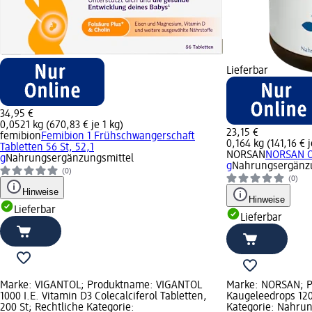
Lieferbar
34,95 €
0,0521 kg (670,83 € je 1 kg)
23,15 €
femibion
Femibion 1 Frühschwangerschaft
0,164 kg (141,16 € j
Tabletten 56 St, 52,1
NORSAN
NORSAN Om
g
Nahrungsergänzungsmittel
g
Nahrungsergänzu
(0)
(0)
Hinweise
Hinweise
Lieferbar
Lieferbar
Marke: VIGANTOL; Produktname: VIGANTOL
Marke: NORSAN; P
1000 I.E. Vitamin D3 Colecalciferol Tabletten,
Kaugeleedrops 120 
200 St; Rechtliche Kategorie:
Kategorie: Nahrun