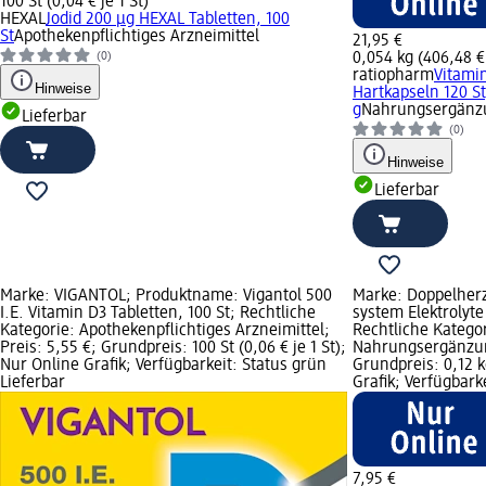
100 St (0,04 € je 1 St)
HEXAL
Jodid 200 µg HEXAL Tabletten, 100
St
Apothekenpflichtiges Arzneimittel
21,95 €
0,054 kg (406,48 € 
(0)
ratiopharm
Vitami
Hinweise
Hartkapseln 120 St
g
Nahrungsergänzu
Lieferbar
(0)
Hinweise
Lieferbar
Marke: VIGANTOL; Produktname: Vigantol 500
Marke: Doppelher
I.E. Vitamin D3 Tabletten, 100 St; Rechtliche
system Elektrolyte
Kategorie: Apothekenpflichtiges Arzneimittel;
Rechtliche Kategor
Preis: 5,55 €; Grundpreis: 100 St (0,06 € je 1 St);
Nahrungsergänzung
Nur Online Grafik; Verfügbarkeit: Status grün
Grundpreis: 0,12 k
Lieferbar
Grafik; Verfügbark
7,95 €