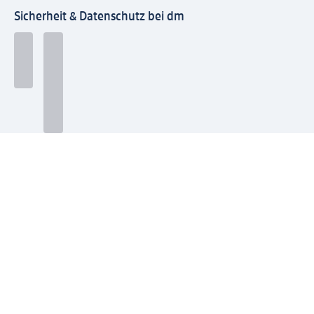
Sicherheit & Datenschutz bei dm
Zahlungsarten bei dm
Bei dm-med können die Zahlungsarten abweichen.
Mit dm verbinden