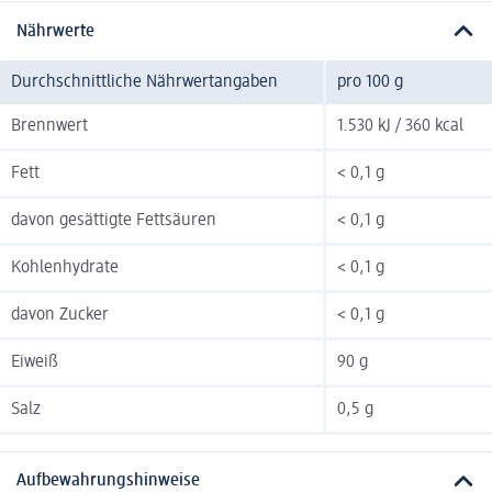
Nährwerte
Durchschnittliche Nährwertangaben
pro 100 g
Brennwert
1.530 kJ / 360 kcal
Fett
< 0,1 g
davon gesättigte Fettsäuren
< 0,1 g
Kohlenhydrate
< 0,1 g
davon Zucker
< 0,1 g
Eiweiß
90 g
Salz
0,5 g
Aufbewahrungshinweise