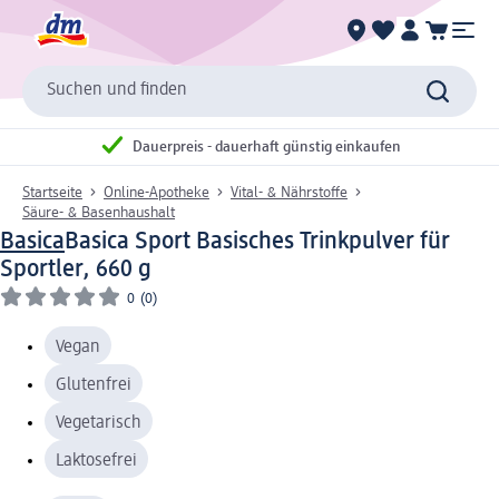
Suchen und finden
Dauerpreis - dauerhaft günstig einkaufen
Startseite
Online-Apotheke
Vital- & Nährstoffe
Säure- & Basenhaushalt
Basica
Basica Sport Basisches Trinkpulver für
Sportler, 660 g
0
(0)
Vegan
Glutenfrei
Vegetarisch
Laktosefrei