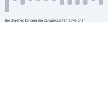
Bei dm-med können die Zahlungsarten abweichen.
Mit dm verbinden
Jetzt die dm-App herunterladen
Impressum dm
Datenschutz dm
Einwilligungsverwaltung
Nutzungsbedingungen
AGB dm
Vertrag widerrufen und Widerrufsbelehrung dm