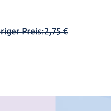
riger Preis:
2,75 €