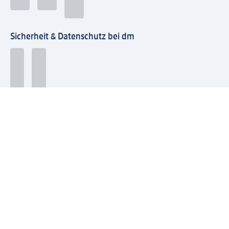
Sicherheit & Datenschutz bei dm
Zahlungsarten bei dm
Bei dm-med können die Zahlungsarten abweichen.