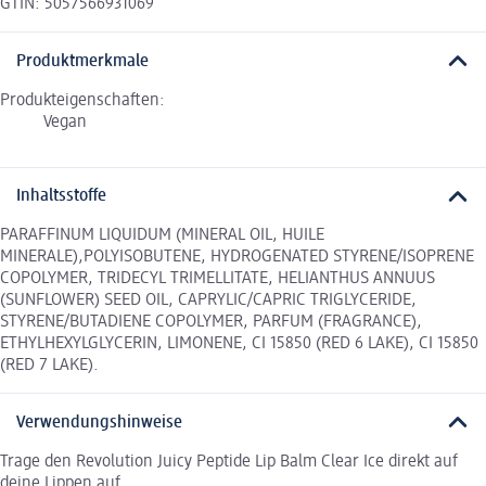
GTIN: 5057566931069
Produktmerkmale
Produkteigenschaften:
Vegan
Inhaltsstoffe
PARAFFINUM LIQUIDUM (MINERAL OIL, HUILE
MINERALE),POLYISOBUTENE, HYDROGENATED STYRENE/ISOPRENE
COPOLYMER, TRIDECYL TRIMELLITATE, HELIANTHUS ANNUUS
(SUNFLOWER) SEED OIL, CAPRYLIC/CAPRIC TRIGLYCERIDE,
STYRENE/BUTADIENE COPOLYMER, PARFUM (FRAGRANCE),
ETHYLHEXYLGLYCERIN, LIMONENE, CI 15850 (RED 6 LAKE), CI 15850
(RED 7 LAKE).
Verwendungshinweise
Trage den Revolution Juicy Peptide Lip Balm Clear Ice direkt auf
deine Lippen auf.