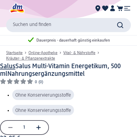
Suchen und finden
Dauerpreis - dauerhaft günstig einkaufen
Startseite
Online-Apotheke
Vital- & Nährstoffe
Kräuter- & Pflanzenextrakte
Salus
Salus Multi-Vitamin Energetikum, 500
ml
Nahrungsergänzungsmittel
0
(0)
Ohne Konservierungsstoffe
Ohne Konservierungsstoffe