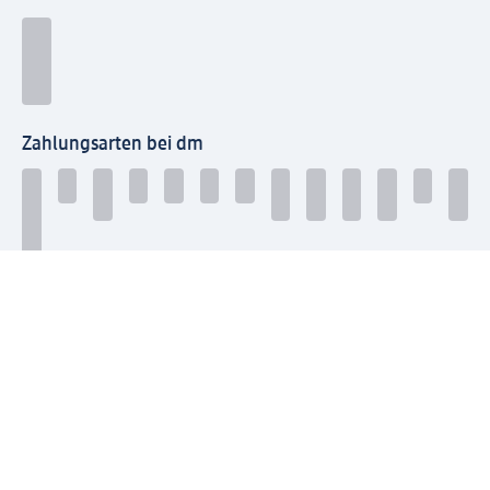
Zahlungsarten bei dm
Bei dm-med können die Zahlungsarten abweichen.
Mit dm verbinden
Jetzt die dm-App herunterladen