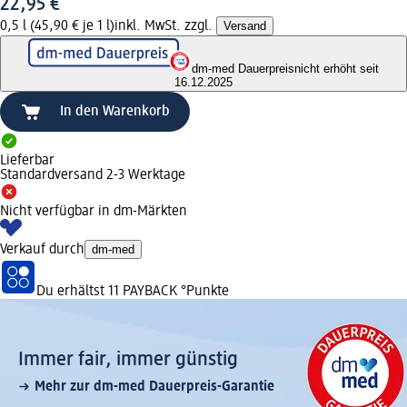
22,95 €
0,5 l (45,90 € je 1 l)
inkl. MwSt. zzgl.
Versand
dm-med Dauerpreis
nicht erhöht seit
16.12.2025
In den Warenkorb
Lieferbar
Standardversand 2-3 Werktage
Nicht verfügbar in dm-Märkten
Verkauf durch
dm-med
Du erhältst
11 PAYBACK
°Punkte
Immer fair,­ immer günstig
Mehr zur dm-med Dauerpreis-Garantie