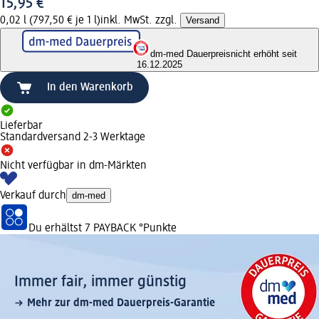
15,95 €
0,02 l (797,50 € je 1 l)
inkl. MwSt. zzgl.
Versand
dm-med Dauerpreis
nicht erhöht seit
16.12.2025
In den Warenkorb
Lieferbar
Standardversand 2-3 Werktage
Nicht verfügbar in dm-Märkten
Verkauf durch
dm-med
Du erhältst
7 PAYBACK
°Punkte
Immer fair,­ immer günstig
Mehr zur dm-med Dauerpreis-Garantie