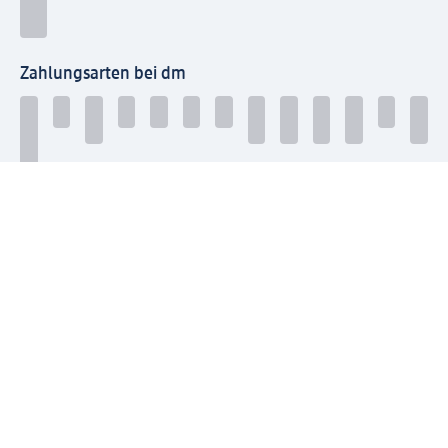
Zahlungsarten bei dm
Bei dm-med können die Zahlungsarten abweichen.
Mit dm verbinden
Jetzt die dm-App herunterladen