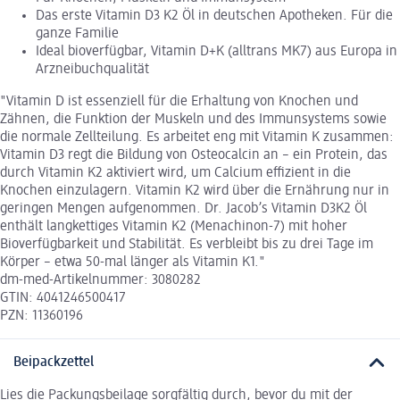
Das erste Vitamin D3 K2 Öl in deutschen Apotheken. Für die
ganze Familie
Ideal bioverfügbar, Vitamin D+K (alltrans MK7) aus Europa in
Arzneibuchqualität
"Vitamin D ist essenziell für die Erhaltung von Knochen und
Zähnen, die Funktion der Muskeln und des Immunsystems sowie
die normale Zellteilung. Es arbeitet eng mit Vitamin K zusammen:
Vitamin D3 regt die Bildung von Osteocalcin an – ein Protein, das
durch Vitamin K2 aktiviert wird, um Calcium effizient in die
Knochen einzulagern. Vitamin K2 wird über die Ernährung nur in
geringen Mengen aufgenommen. Dr. Jacob’s Vitamin D3K2 Öl
enthält langkettiges Vitamin K2 (Menachinon-7) mit hoher
Bioverfügbarkeit und Stabilität. Es verbleibt bis zu drei Tage im
Körper – etwa 50-mal länger als Vitamin K1."
dm-med-Artikelnummer: 3080282
GTIN: 4041246500417
PZN: 11360196
Beipackzettel
Lies die Packungsbeilage sorgfältig durch, bevor du mit der