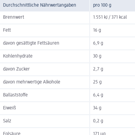
Durchschnittliche Nährwertangaben
pro 100 g
Brennwert
1.551 kJ / 371 kcal
Fett
16 g
davon gesättigte Fettsäuren
6,9 g
Kohlenhydrate
30 g
davon Zucker
2,7 g
davon mehrwertige Alkohole
25 g
Ballaststoffe
6,4 g
Eiweiß
34 g
Salz
0,2 g
Folsäure
171 µg