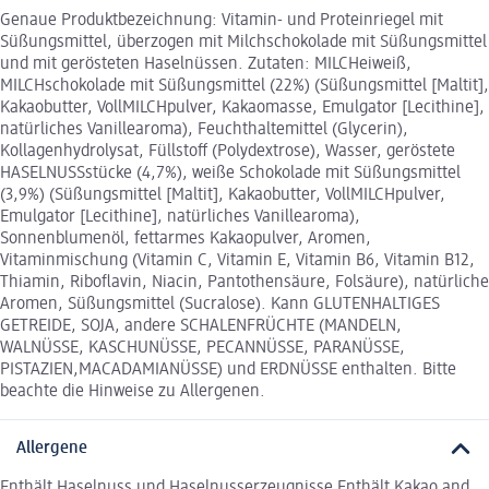
Genaue Produktbezeichnung: Vitamin- und Proteinriegel mit
Süßungsmittel, überzogen mit Milchschokolade mit Süßungsmittel
und mit gerösteten Haselnüssen. Zutaten: MILCHeiweiß,
MILCHschokolade mit Süßungsmittel (22%) (Süßungsmittel [Maltit],
Kakaobutter, VollMILCHpulver, Kakaomasse, Emulgator [Lecithine],
natürliches Vanillearoma), Feuchthaltemittel (Glycerin),
Kollagenhydrolysat, Füllstoff (Polydextrose), Wasser, geröstete
HASELNUSSstücke (4,7%), weiße Schokolade mit Süßungsmittel
(3,9%) (Süßungsmittel [Maltit], Kakaobutter, VollMILCHpulver,
Emulgator [Lecithine], natürliches Vanillearoma),
Sonnenblumenöl, fettarmes Kakaopulver, Aromen,
Vitaminmischung (Vitamin C, Vitamin E, Vitamin B6, Vitamin B12,
Thiamin, Riboflavin, Niacin, Pantothensäure, Folsäure), natürliche
Aromen, Süßungsmittel (Sucralose). Kann GLUTENHALTIGES
GETREIDE, SOJA, andere SCHALENFRÜCHTE (MANDELN,
WALNÜSSE, KASCHUNÜSSE, PECANNÜSSE, PARANÜSSE,
PISTAZIEN,MACADAMIANÜSSE) und ERDNÜSSE enthalten. Bitte
beachte die Hinweise zu Allergenen.
Allergene
Enthält Haselnuss und Haselnusserzeugnisse Enthält Kakao and