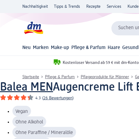
Nachhaltigkeit
Tipps & Trends
Rezepte
Services
Kunde
Suchen un
Neu
Marken
Make-up
Pflege & Parfum
Haare
Gesund
Kostenloser Versand ab 59 € mit dm-Konto
Startseite
Pflege & Parfum
Pflegeprodukte für Männer
Ge
Balea MEN
Augencreme Lift E
4.3
(
26 Bewertungen
)
Vegan
Ohne Alkohol
Ohne Paraffine / Mineralöle