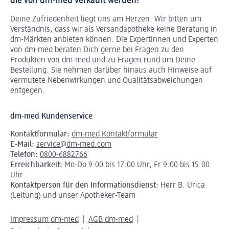
die von dm-med verkauft werden?
Deine Zufriedenheit liegt uns am Herzen. Wir bitten um
Verständnis, dass wir als Versandapotheke keine Beratung in
dm-Märkten anbieten können.
Die Expertinnen und Experten
von dm-med beraten Dich gerne bei Fragen zu den
Produkten von dm-med und zu Fragen rund um Deine
Bestellung. Sie nehmen darüber hinaus auch Hinweise auf
vermutete Nebenwirkungen und Qualitätsabweichungen
entgegen.
dm-med Kundenservice
Kontaktformular:
dm-med Kontaktformular
E-Mail:
service@dm-med.com
Telefon:
0800-6882766
Erreichbarkeit:
Mo-Do 9:00 bis 17:00 Uhr, Fr 9:00 bis 15:00
Uhr
Kontaktperson für den Informationsdienst:
Herr B. Urica
(Leitung) und unser Apotheker-Team
Impressum dm-med
AGB dm-med