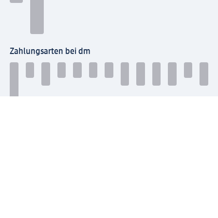
Zahlungsarten bei dm
Bei dm-med können die Zahlungsarten abweichen.
Mit dm verbinden
Jetzt die dm-App herunterladen