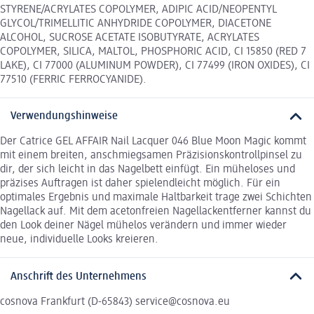
STYRENE/ACRYLATES COPOLYMER, ADIPIC ACID/NEOPENTYL
GLYCOL/TRIMELLITIC ANHYDRIDE COPOLYMER, DIACETONE
ALCOHOL, SUCROSE ACETATE ISOBUTYRATE, ACRYLATES
COPOLYMER, SILICA, MALTOL, PHOSPHORIC ACID, CI 15850 (RED 7
LAKE), CI 77000 (ALUMINUM POWDER), CI 77499 (IRON OXIDES), CI
77510 (FERRIC FERROCYANIDE).
Verwendungshinweise
Der Catrice GEL AFFAIR Nail Lacquer 046 Blue Moon Magic kommt
mit einem breiten, anschmiegsamen Präzisionskontrollpinsel zu
dir, der sich leicht in das Nagelbett einfügt. Ein müheloses und
präzises Auftragen ist daher spielendleicht möglich. Für ein
optimales Ergebnis und maximale Haltbarkeit trage zwei Schichten
Nagellack auf. Mit dem acetonfreien Nagellackentferner kannst du
den Look deiner Nägel mühelos verändern und immer wieder
neue, individuelle Looks kreieren.
Anschrift des Unternehmens
cosnova Frankfurt (D-65843) service@cosnova.eu