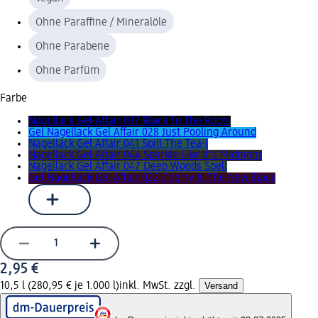
Ohne Paraffine / Mineralöle
Ohne Parabene
Ohne Parfüm
Farbe
Nagellack Gel Affair 037 Black To The Roots
Gel Nagellack Gel Affair 028 Just Pooling Around
Nagellack Gel Affair 041 Spill The Tea-l
Nagellack Gel Affair 044 Sparkle Like It's Midnight
Nagellack Gel Affair 047 Deep Woods Spell
Gel Nagellack Gel Affair 022 Cherry Is The New Black
2,95 €
10,5 l (280,95 € je 1.000 l)
inkl. MwSt. zzgl.
Versand