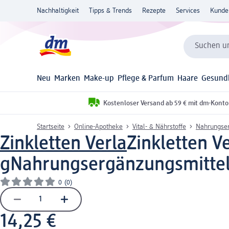
Nachhaltigkeit
Tipps & Trends
Rezepte
Services
Kunde
Suchen un
Neu
Marken
Make-up
Pflege & Parfum
Haare
Gesund
Kostenloser Versand ab 59 € mit dm-Konto
Startseite
Online-Apotheke
Vital- & Nährstoffe
Nahrungser
Zinkletten Verla
Zinkletten V
g
Nahrungsergänzungsmitte
0
(0)
14,25 €