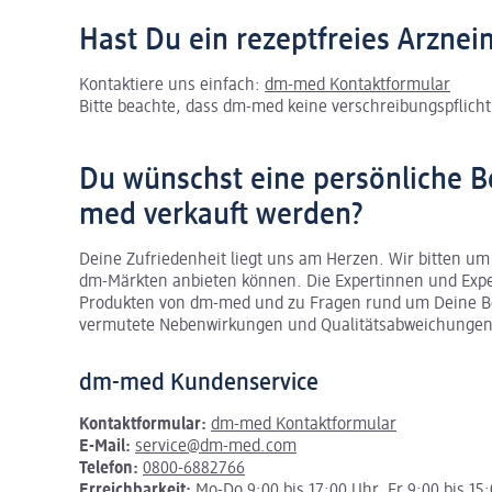
Hast Du ein rezeptfreies Arznei
Kontaktiere uns einfach:
dm-med Kontaktformular
Bitte beachte, dass dm-med keine verschreibungspflichti
Du wünschst eine persönliche B
med verkauft werden?
Deine Zufriedenheit liegt uns am Herzen. Wir bitten um
dm-Märkten anbieten können.
Die Expertinnen und Exp
Produkten von dm-med und zu Fragen rund um Deine Be
vermutete Nebenwirkungen und Qualitätsabweichungen
dm-med Kundenservice
Kontaktformular:
dm-med Kontaktformular
E-Mail:
service@dm-med.com
Telefon:
0800-6882766
Erreichbarkeit:
Mo-Do 9:00 bis 17:00 Uhr, Fr 9:00 bis 15