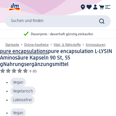
Suchen und finden
Dauerpreis - dauerhaft günstig einkaufen
Startseite
Online-Apotheke
Vital- & Nährstoffe
Aminosäuren
pure encapsulations
pure encapsulation L-LYSIN
Aminosäure Kapseln 90 St, 55
g
Nahrungsergänzungsmittel
0
(0)
Vegan
Vegetarisch
Laktosefrei
Vegan