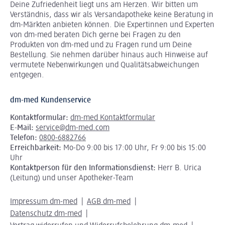
Deine Zufriedenheit liegt uns am Herzen. Wir bitten um
Verständnis, dass wir als Versandapotheke keine Beratung in
dm-Märkten anbieten können.
Die Expertinnen und Experten
von dm-med beraten Dich gerne bei Fragen zu den
Produkten von dm-med und zu Fragen rund um Deine
Bestellung. Sie nehmen darüber hinaus auch Hinweise auf
vermutete Nebenwirkungen und Qualitätsabweichungen
entgegen.
dm-med Kundenservice
Kontaktformular:
dm-med Kontaktformular
E-Mail:
service@dm-med.com
Telefon:
0800-6882766
Erreichbarkeit:
Mo-Do 9:00 bis 17:00 Uhr, Fr 9:00 bis 15:00
Uhr
Kontaktperson für den Informationsdienst:
Herr B. Urica
(Leitung) und unser Apotheker-Team
Impressum dm-med
AGB dm-med
Datenschutz dm-med