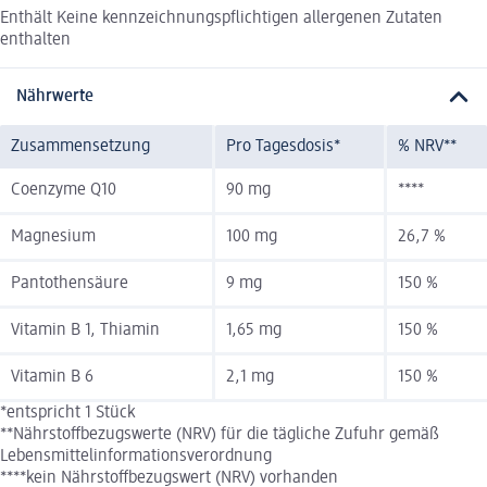
Enthält Keine kennzeichnungspflichtigen allergenen Zutaten
enthalten
Nährwerte
Zusammensetzung
Pro Tagesdosis*
% NRV**
Coenzyme Q10
90 mg
****
Magnesium
100 mg
26,7 %
Pantothensäure
9 mg
150 %
Vitamin B 1, Thiamin
1,65 mg
150 %
Vitamin B 6
2,1 mg
150 %
*entspricht 1 Stück
**Nährstoffbezugswerte (NRV) für die tägliche Zufuhr gemäß
Lebensmittelinformationsverordnung
****kein Nährstoffbezugswert (NRV) vorhanden