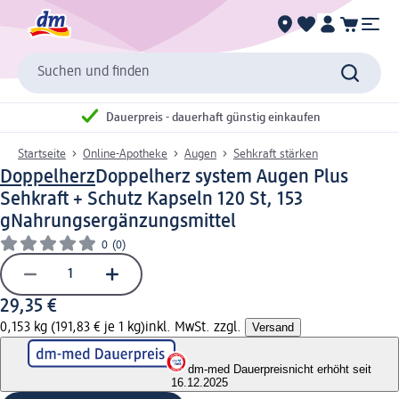
Suchen und finden
Dauerpreis - dauerhaft günstig einkaufen
Startseite
Online-Apotheke
Augen
Sehkraft stärken
Doppelherz
Doppelherz system Augen Plus
Sehkraft + Schutz Kapseln 120 St, 153
g
Nahrungsergänzungsmittel
0
(0)
29,35 €
0,153 kg (191,83 € je 1 kg)
inkl. MwSt. zzgl.
Versand
dm-med Dauerpreis
nicht erhöht seit
16.12.2025