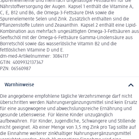
Spurenelemente und mehrfach ungesättigte Fettsäuren für die
Nährstoffversorgung der Augen. Kapsel 1 enthält die Vitamine A,
C, E, B12 und B6, die Omega-3-Fettsäure DHA sowie die
Spurenelemente Selen und Zink. Zusätzlich enthalten sind die
Pflanzenstoffe Lutein und Zeaxanthin. Kapsel 2 enthält eine Lipid-
Kombination aus mehrfach ungesättigten Omega-3-Fettsäuren aus
Seefischöl mit der Omega-6-Fettsäure Gamma-Linolensäure aus
Borretschöl sowie das wasserlösliche Vitamin B2 und die
fettlöslichen Vitamine D und E.
dm-med-Artikelnummer: 3084117
GTIN: 4009932137347
PZN: 06560987
Warnhinweise
Die angegebene empfohlene tägliche Verzehrsmenge darf nicht
überschritten werden.Nahrungsergänzungsmittel sind kein Ersatz
für eine ausgewogene und abwechslungsreiche Ernährung und
gesunde Lebensweise. Für kleine Kinder unzugänglich
aufbewahren. Für Kinder, Jugendliche, Schwangere und Stillende
nicht geeignet. Ab einer Menge von 3,5 mg Zink pro Tag sollte auf
die Einnahme weiterer zinkhaltiger Nahrungsergänzungsmittel