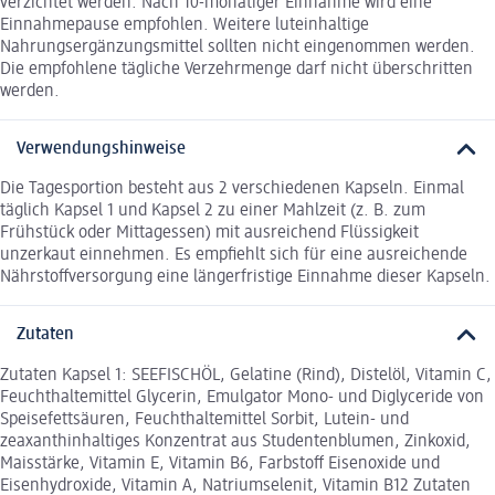
verzichtet werden. Nach 10-monatiger Einnahme wird eine
Einnahmepause empfohlen. Weitere luteinhaltige
Nahrungsergänzungsmittel sollten nicht eingenommen werden.
Die empfohlene tägliche Verzehrmenge darf nicht überschritten
werden.
Verwendungshinweise
Die Tagesportion besteht aus 2 verschiedenen Kapseln. Einmal
täglich Kapsel 1 und Kapsel 2 zu einer Mahlzeit (z. B. zum
Frühstück oder Mittagessen) mit ausreichend Flüssigkeit
unzerkaut einnehmen. Es empfiehlt sich für eine ausreichende
Nährstoffversorgung eine längerfristige Einnahme dieser Kapseln.
Zutaten
Zutaten Kapsel 1: SEEFISCHÖL, Gelatine (Rind), Distelöl, Vitamin C,
Feuchthaltemittel Glycerin, Emulgator Mono- und Diglyceride von
Speisefettsäuren, Feuchthaltemittel Sorbit, Lutein- und
zeaxanthinhaltiges Konzentrat aus Studentenblumen, Zinkoxid,
Maisstärke, Vitamin E, Vitamin B6, Farbstoff Eisenoxide und
Eisenhydroxide, Vitamin A, Natriumselenit, Vitamin B12 Zutaten