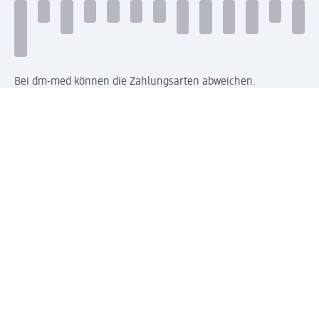
Bei dm-med können die Zahlungsarten abweichen.
Mit dm verbinden
Jetzt die dm-App herunterladen
Impressum dm
Datenschutz dm
Einwilligungsverwaltung
Nutzungsbedingungen
AGB dm