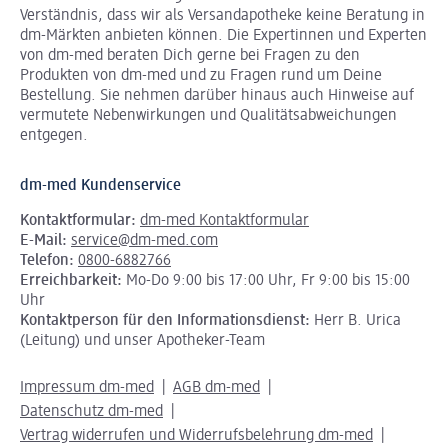
Verständnis, dass wir als Versandapotheke keine Beratung in
dm-Märkten anbieten können.
Die Expertinnen und Experten
von dm-med beraten Dich gerne bei Fragen zu den
Produkten von dm-med und zu Fragen rund um Deine
Bestellung. Sie nehmen darüber hinaus auch Hinweise auf
vermutete Nebenwirkungen und Qualitätsabweichungen
entgegen.
dm-med Kundenservice
Kontaktformular:
dm-med Kontaktformular
E-Mail:
service@dm-med.com
Telefon:
0800-6882766
Erreichbarkeit:
Mo-Do 9:00 bis 17:00 Uhr, Fr 9:00 bis 15:00
Uhr
Kontaktperson für den Informationsdienst:
Herr B. Urica
(Leitung) und unser Apotheker-Team
Impressum dm-med
AGB dm-med
Datenschutz dm-med
Vertrag widerrufen und Widerrufsbelehrung dm-med