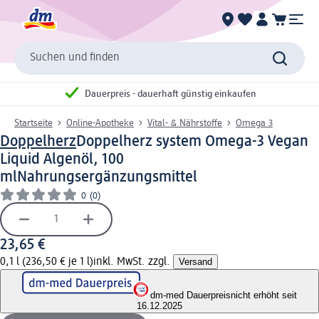
Suchen und finden
Dauerpreis - dauerhaft günstig einkaufen
Startseite
Online-Apotheke
Vital- & Nährstoffe
Omega 3
Doppelherz
Doppelherz system Omega-3 Vegan
Liquid Algenöl, 100
ml
Nahrungsergänzungsmittel
0
(0)
23,65 €
0,1 l (236,50 € je 1 l)
inkl. MwSt. zzgl.
Versand
dm-med Dauerpreis
nicht erhöht seit
16.12.2025