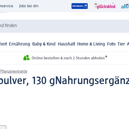
nservice
Jobs bei dm
d finden
heit
Ernährung
Baby & Kind
Haushalt
Home & Living
Foto
Tier
*
Online bestellen & nach 2 Stunden abholen
 Pflanzenextrakte
ulver, 130 g
Nahrungsergänz