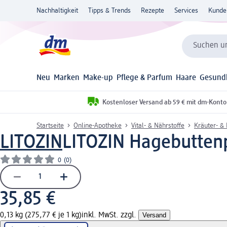
Nachhaltigkeit
Tipps & Trends
Rezepte
Services
Kunde
Suchen un
Neu
Marken
Make-up
Pflege & Parfum
Haare
Gesund
Kostenloser Versand ab 59 € mit dm-Konto
Startseite
Online-Apotheke
Vital- & Nährstoffe
Kräuter- &
LITOZIN
LITOZIN Hagebuttenp
0
(0)
35,85 €
0,13 kg (275,77 € je 1 kg)
inkl. MwSt. zzgl.
Versand