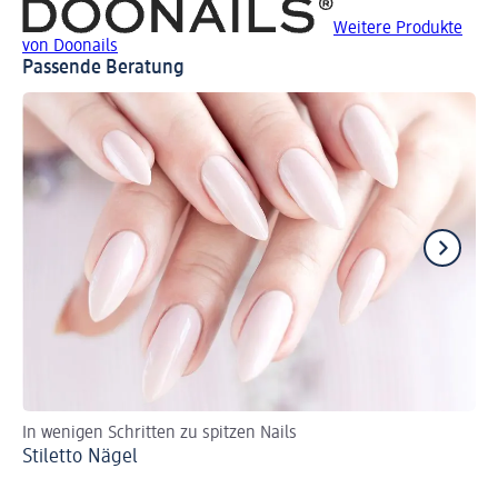
Weitere Produkte
von Doonails
Passende Beratung
In wenigen Schritten zu spitzen Nails
Un
Stiletto Nägel
Na