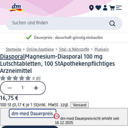
Suchen und finden
Dauerpreis - dauerhaft günstig einkaufen
Startseite
Online-Apotheke
Vital- & Nährstoffe
Muskeln
Diasporal
Magnesium-Diasporal 100 mg
Lutschtabletten, 100 St
Apothekenpflichtiges
Arzneimittel
0
(0)
16,75 €
100 St (0,17 € je 1 St)
inkl. MwSt. zzgl.
Versand
dm-med Dauerpreis
nicht erhöht seit
16.12.2025