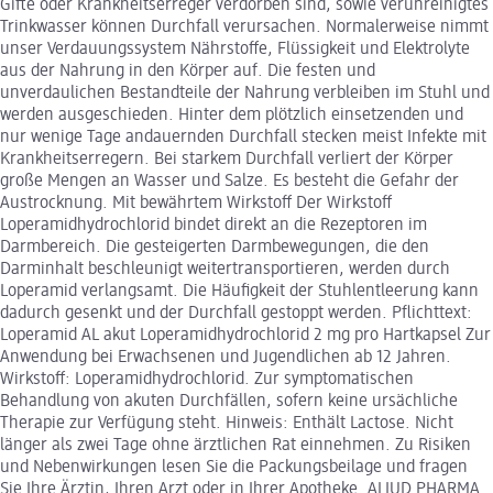
Gifte oder Krankheitserreger verdorben sind, sowie verunreinigtes
Trinkwasser können Durchfall verursachen. Normalerweise nimmt
unser Verdauungssystem Nährstoffe, Flüssigkeit und Elektrolyte
aus der Nahrung in den Körper auf. Die festen und
unverdaulichen Bestandteile der Nahrung verbleiben im Stuhl und
werden ausgeschieden. Hinter dem plötzlich einsetzenden und
nur wenige Tage andauernden Durchfall stecken meist Infekte mit
Krankheitserregern. Bei starkem Durchfall verliert der Körper
große Mengen an Wasser und Salze. Es besteht die Gefahr der
Austrocknung. Mit bewährtem Wirkstoff Der Wirkstoff
Loperamidhydrochlorid bindet direkt an die Rezeptoren im
Darmbereich. Die gesteigerten Darmbewegungen, die den
Darminhalt beschleunigt weitertransportieren, werden durch
Loperamid verlangsamt. Die Häufigkeit der Stuhlentleerung kann
dadurch gesenkt und der Durchfall gestoppt werden. Pflichttext:
Loperamid AL akut Loperamidhydrochlorid 2 mg pro Hartkapsel Zur
Anwendung bei Erwachsenen und Jugendlichen ab 12 Jahren.
Wirkstoff: Loperamidhydrochlorid. Zur symptomatischen
Behandlung von akuten Durchfällen, sofern keine ursächliche
Therapie zur Verfügung steht. Hinweis: Enthält Lactose. Nicht
länger als zwei Tage ohne ärztlichen Rat einnehmen. Zu Risiken
und Nebenwirkungen lesen Sie die Packungsbeilage und fragen
Sie Ihre Ärztin, Ihren Arzt oder in Ihrer Apotheke. ALIUD PHARMA