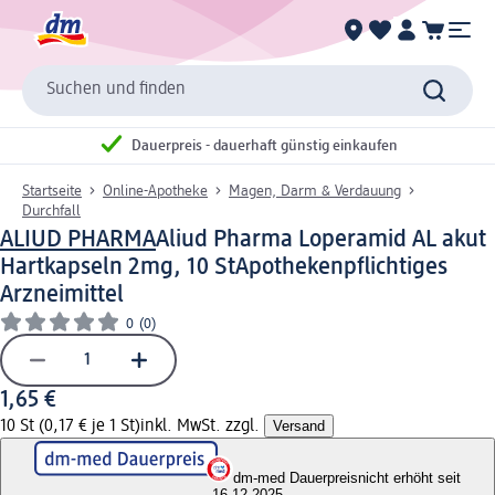
Suchen und finden
Dauerpreis - dauerhaft günstig einkaufen
Startseite
Online-Apotheke
Magen, Darm & Verdauung
Durchfall
ALIUD PHARMA
Aliud Pharma Loperamid AL akut
Hartkapseln 2mg, 10 St
Apothekenpflichtiges
Arzneimittel
0
(0)
1,65 €
10 St (0,17 € je 1 St)
inkl. MwSt. zzgl.
Versand
dm-med Dauerpreis
nicht erhöht seit
16.12.2025