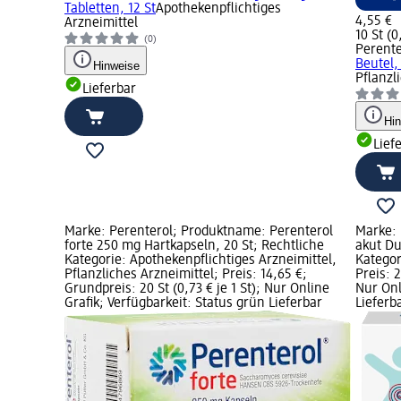
Tabletten, 12 St
Apothekenpflichtiges
4,55 €
Arzneimittel
10 St (0
(0)
Perente
Beutel,
Hinweise
Pflanzl
Lieferbar
Hi
Lief
Marke: Perenterol; Produktname: Perenterol
Marke:
forte 250 mg Hartkapseln, 20 St; Rechtliche
akut Du
Kategorie: Apothekenpflichtiges Arzneimittel,
Kategor
Pflanzliches Arzneimittel; Preis: 14,65 €;
Preis: 2
Grundpreis: 20 St (0,73 € je 1 St); Nur Online
Nur Onl
Grafik; Verfügbarkeit: Status grün Lieferbar
Lieferb