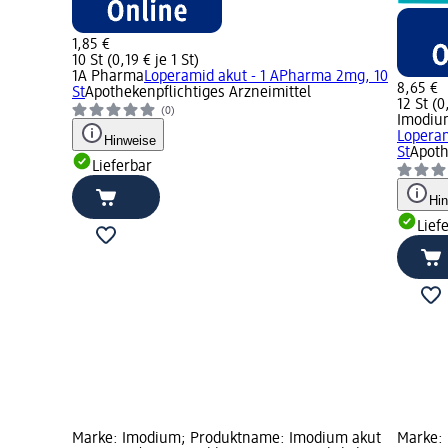
1,85 €
10 St (0,19 € je 1 St)
1A Pharma
Loperamid akut - 1 APharma 2mg, 10
8,65 €
St
Apothekenpflichtiges Arzneimittel
12 St (0
(0)
Imodiu
Loperam
Hinweise
St
Apoth
Lieferbar
Hi
Lief
Marke: Imodium; Produktname: Imodium akut
Marke: 