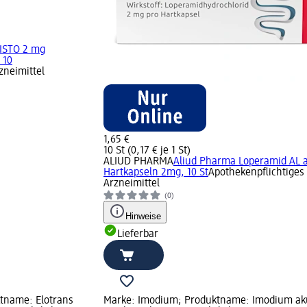
ISTO 2 mg
 10
zneimittel
1,65 €
10 St (0,17 € je 1 St)
ALIUD PHARMA
Aliud Pharma Loperamid AL 
Hartkapseln 2mg, 10 St
Apothekenpflichtiges
Arzneimittel
(0)
Hinweise
Lieferbar
tname: Elotrans
Marke: Imodium; Produktname: Imodium ak