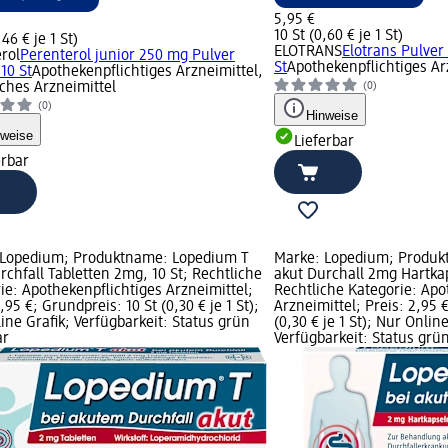
5,95 €
10 St (0,60 € je 1 St)
,46 € je 1 St)
ELOTRANS
Elotrans Pulver 
rol
Perenterol junior 250 mg Pulver
St
Apothekenpflichtiges Ar
 10 St
Apothekenpflichtiges Arzneimittel,
iches Arzneimittel
(0)
(0)
Hinweise
nweise
Lieferbar
erbar
 Lopedium; Produktname: Lopedium T
Marke: Lopedium; Produ
rchfall Tabletten 2mg, 10 St; Rechtliche
akut Durchall 2mg Hartkap
ie: Apothekenpflichtiges Arzneimittel;
Rechtliche Kategorie: Apo
,95 €; Grundpreis: 10 St (0,30 € je 1 St);
Arzneimittel; Preis: 2,95 
ine Grafik; Verfügbarkeit: Status grün
(0,30 € je 1 St); Nur Online
ar
Verfügbarkeit: Status grün