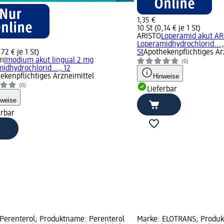
1,35 €
10 St (0,14 € je 1 St)
ARISTO
Loperamid akut AR
Loperamidhydrochlorid...,
,72 € je 1 St)
St
Apothekenpflichtiges Ar
m
Imodium akut lingual 2 mg
(0)
idhydrochlorid..., 12
ekenpflichtiges Arzneimittel
Hinweise
(0)
Lieferbar
nweise
erbar
Perenterol; Produktname: Perenterol
Marke: ELOTRANS; Produk