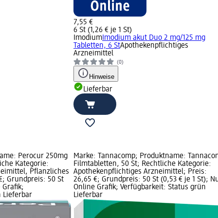
7,55 €
6 St (1,26 € je 1 St)
Imodium
Imodium akut Duo 2 mg/125 mg
Tabletten, 6 St
Apothekenpflichtiges
Arzneimittel
(0)
Hinweise
Lieferbar
name: Perocur 250mg
Marke: Tannacomp; Produktname: Tannaco
iche Kategorie:
Filmtabletten, 50 St; Rechtliche Kategorie:
eimittel, Pflanzliches
Apothekenpflichtiges Arzneimittel; Preis:
 €; Grundpreis: 50 St
26,65 €; Grundpreis: 50 St (0,53 € je 1 St); N
 Grafik;
Online Grafik; Verfügbarkeit: Status grün
 Lieferbar
Lieferbar