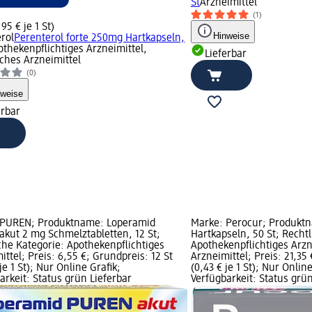
St
Arzneimittel
(1)
,95 € je 1 St)
Hinweise
rol
Perenterol forte 250mg Hartkapseln,
othekenpflichtiges Arzneimittel,
Lieferbar
iches Arzneimittel
(0)
nweise
erbar
 PUREN; Produktname: Loperamid
Marke: Perocur; Produkt
kut 2 mg Schmelztabletten, 12 St;
Hartkapseln, 50 St; Rechtl
che Kategorie: Apothekenpflichtiges
Apothekenpflichtiges Arzn
ittel; Preis: 6,55 €; Grundpreis: 12 St
Arzneimittel; Preis: 21,35
je 1 St); Nur Online Grafik;
(0,43 € je 1 St); Nur Online
arkeit: Status grün Lieferbar
Verfügbarkeit: Status grün