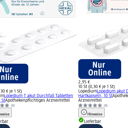
2,95 €
10 St (0,30 € je 1 St)
,30 € je 1 St)
Lopedium
Lopedium akut 
um
Lopedium T akut Durchfall Tabletten
Hartkapseln, 10 St
Apothek
 St
Apothekenpflichtiges Arzneimittel
Arzneimittel
(0)
(0)
nweise
Hinweise
erbar
Lieferbar