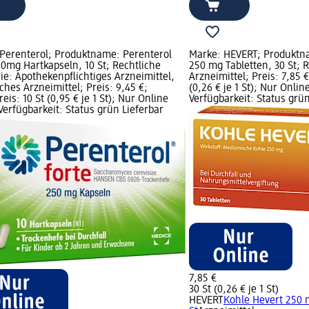
Perenterol; Produktname: Perenterol
Marke: HEVERT; Produktn
50mg Hartkapseln, 10 St; Rechtliche
250 mg Tabletten, 30 St; 
ie: Apothekenpflichtiges Arzneimittel,
Arzneimittel; Preis: 7,85 
iches Arzneimittel; Preis: 9,45 €;
(0,26 € je 1 St); Nur Onlin
eis: 10 St (0,95 € je 1 St); Nur Online
Verfügbarkeit: Status grün
 Verfügbarkeit: Status grün Lieferbar
7,85 €
30 St (0,26 € je 1 St)
HEVERT
Kohle Hevert 250 