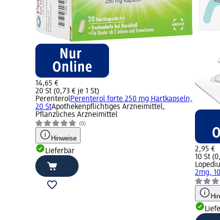
14,65 €
20 St (0,73 € je 1 St)
Perenterol
Perenterol forte 250 mg Hartkapseln,
20 St
Apothekenpflichtiges Arzneimittel,
Pflanzliches Arzneimittel
(0)
Hinweise
2,95 €
Lieferbar
10 St (0
Lopedi
2mg, 10
Hi
Lief