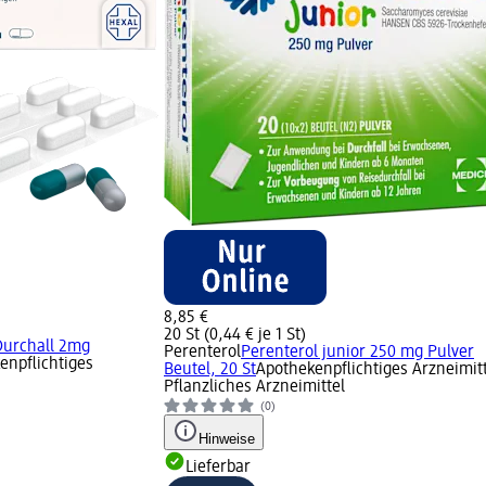
8,85 €
20 St (0,44 € je 1 St)
Durchall 2mg
Perenterol
Perenterol junior 250 mg Pulver
enpflichtiges
Beutel, 20 St
Apothekenpflichtiges Arzneimitt
Pflanzliches Arzneimittel
(0)
Hinweise
Lieferbar