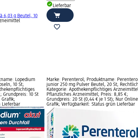
Lieferbar
à 6,03 g Beutel, 10
zneimittel
ktname: Lopedium
Marke: Perenterol; Produktname: Perentero
seln, 10 St;
junior 250 mg Pulver Beutel, 20 St; Rechtlic
thekenpflichtiges
Kategorie: Apothekenpflichtiges Arzneimitte
€; Grundpreis: 10 St
Pflanzliches Arzneimittel; Preis: 8,85 €;
 Grafik;
Grundpreis: 20 St (0,44 € je 1 St); Nur Online
 Lieferbar
Grafik; Verfügbarkeit: Status grün Lieferbar