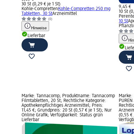
30 St (0,29 € je 1 St)
9,45 €
Kohle-Compretten
Kohle-Compretten 250 mg
10 St (0
Tabletten, 30 St
Arzneimittel
Perente
(0)
10 St
Ap
Pflanzl
Hinweise
Lieferbar
Hi
Lief
Marke: Tannacomp; Produktname: Tannacomp
Marke:
Filmtabletten, 20 St; Rechtliche Kategorie:
PUREN a
Apothekenpflichtiges Arzneimittel; Preis:
Rechtli
11,45 €; Grundpreis: 20 St (0,57 € je 1 St); Nur
Arzneim
Online Grafik; Verfügbarkeit: Status grün
(0,55 € 
Lieferbar
Verfügb