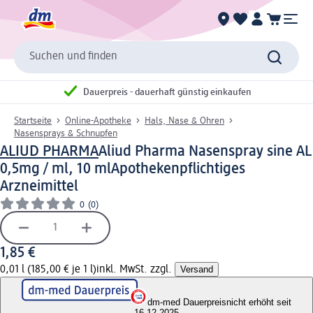
Suchen und finden
Dauerpreis - dauerhaft günstig einkaufen
Startseite
Online-Apotheke
Hals, Nase & Ohren
Nasensprays & Schnupfen
ALIUD PHARMA
Aliud Pharma Nasenspray sine AL
0,5mg / ml, 10 ml
Apothekenpflichtiges
Arzneimittel
0
(0)
1,85 €
0,01 l (185,00 € je 1 l)
inkl. MwSt. zzgl.
Versand
dm-med Dauerpreis
nicht erhöht seit
16.12.2025