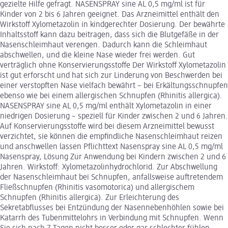
gezielte Hilfe gefragt. NASENSPRAY sine AL 0,5 mg/ml ist für
Kinder von 2 bis 6 Jahren geeignet. Das Arzneimittel enthält den
Wirkstoff Xylometazolin in kindgerechter Dosierung. Der bewährte
Inhaltsstoff kann dazu beitragen, dass sich die Blutgefäße in der
Nasenschleimhaut verengen. Dadurch kann die Schleimhaut
abschwellen, und die kleine Nase wieder frei werden. Gut
verträglich ohne Konservierungsstoffe Der Wirkstoff Xylometazolin
ist gut erforscht und hat sich zur Linderung von Beschwerden bei
einer verstopften Nase vielfach bewährt – bei Erkältungsschnupfen
ebenso wie bei einem allergischen Schnupfen (Rhinitis allergica).
NASENSPRAY sine AL 0,5 mg/ml enthält Xylometazolin in einer
niedrigen Dosierung – speziell für Kinder zwischen 2 und 6 Jahren.
Auf Konservierungsstoffe wird bei diesem Arzneimittel bewusst
verzichtet, sie können die empfindliche Nasenschleimhaut reizen
und anschwellen lassen Pflichttext Nasenspray sine AL 0,5 mg/ml
Nasenspray, Lösung Zur Anwendung bei Kindern zwischen 2 und 6
Jahren. Wirkstoff: Xylometazolinhydrochlorid. Zur Abschwellung
der Nasenschleimhaut bei Schnupfen, anfallsweise auftretendem
Fließschnupfen (Rhinitis vasomotorica) und allergischem
Schnupfen (Rhinitis allergica). Zur Erleichterung des
Sekretabflusses bei Entzündung der Nasennebenhöhlen sowie bei
Katarrh des Tubenmittelohrs in Verbindung mit Schnupfen. Wenn