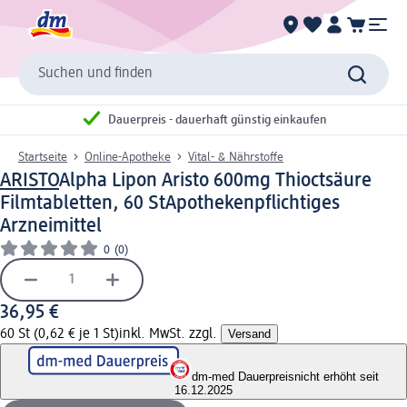
Suchen und finden
Dauerpreis - dauerhaft günstig einkaufen
Startseite
Online-Apotheke
Vital- & Nährstoffe
ARISTO
Alpha Lipon Aristo 600mg Thioctsäure
Filmtabletten, 60 St
Apothekenpflichtiges
Arzneimittel
0
(0)
36,95 €
60 St (0,62 € je 1 St)
inkl. MwSt. zzgl.
Versand
dm-med Dauerpreis
nicht erhöht seit
16.12.2025