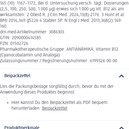
165 (10): 1167–1172; Bei d. Untersuchung versch. tägl. Dosierungen
(2,5, 100, 250, 500, 1.000 μg) erwies sich 1.000 μg Vit. B12 als am
wirksamsten. 2 Obeid R. J Clin Med. 2024;13(8):2176. 3 Hunt et al.
BMJ 2014;349:g5226 4 Stabler SP. N Engl J Med. 2013;368(2):149-
160.
dm-med-Artikelnummer: 3086303
GTIN: 2090000414585
PZN: 01502726
Pharmakotherapeutische Gruppe: ANTIANÄMIKA, Vitamin B12
(Cyanocobalamin und Analoga)
Zulassungsnummer / Registrierungsnummer: 6199326.00.00
Beipackzettel
Lies die Packungsbeilage sorgfältig durch, bevor du mit der
Anwendung dieses Produktes beginnst.
Hier kannst Du den Beipackzettel als PDF bequem
herunterladen:
Beipackzettel
Produktmerkmale