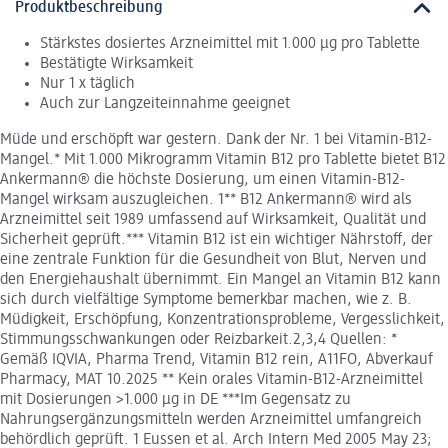
Produktbeschreibung
Stärkstes dosiertes Arzneimittel mit 1.000 µg pro Tablette
Bestätigte Wirksamkeit
Nur 1 x täglich
Auch zur Langzeiteinnahme geeignet
Müde und erschöpft war gestern. Dank der Nr. 1 bei Vitamin-B12-
Mangel.* Mit 1.000 Mikrogramm Vitamin B12 pro Tablette bietet B12
Ankermann® die höchste Dosierung, um einen Vitamin-B12-
Mangel wirksam auszugleichen. 1** B12 Ankermann® wird als
Arzneimittel seit 1989 umfassend auf Wirksamkeit, Qualität und
Sicherheit geprüft.*** Vitamin B12 ist ein wichtiger Nährstoff, der
eine zentrale Funktion für die Gesundheit von Blut, Nerven und
den Energiehaushalt übernimmt. Ein Mangel an Vitamin B12 kann
sich durch vielfältige Symptome bemerkbar machen, wie z. B.
Müdigkeit, Erschöpfung, Konzentrationsprobleme, Vergesslichkeit,
Stimmungsschwankungen oder Reizbarkeit.2,3,4 Quellen: *
Gemäß IQVIA, Pharma Trend, Vitamin B12 rein, A11FO, Abverkauf
Pharmacy, MAT 10.2025 ** Kein orales Vitamin-B12-Arzneimittel
mit Dosierungen >1.000 μg in DE ***Im Gegensatz zu
Nahrungsergänzungsmitteln werden Arzneimittel umfangreich
behördlich geprüft. 1 Eussen et al. Arch Intern Med 2005 May 23;