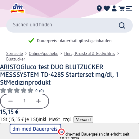
Suchen und finden
Dauerpreis - dauerhaft günstig einkaufen
Startseite
Online-Apotheke
Herz, Kreislauf & Gedächtnis
Blutzucker
ARISTO
Gluco-test DUO BLUTZUCKER
MESSSYSTEM TD-4285 Starterset mg/dl, 1
St
Medizinprodukt
0
(0)
15,15 €
1 St (15,15 € je 1 St)
inkl. MwSt. zzgl.
Versand
dm-med Dauerpreis
nicht erhöht seit
16.12.2025