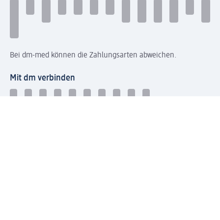
Bei dm-med können die Zahlungsarten abweichen.
Mit dm verbinden
Jetzt die dm-App herunterladen
Impressum dm
Datenschutz dm
Einwilligungsverwaltung
Nutzungsbedingungen
AGB dm