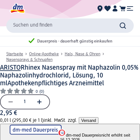
Suchen und finden
Dauerpreis - dauerhaft günstig einkaufen
Startseite
Online-Apotheke
Hals, Nase & Ohren
Nasensprays & Schnupfen
ARISTO
Rhinex Nasenspray mit Naphazolin 0,05%
Naphazolinhydrochlorid, Lösung, 10
ml
Apothekenpflichtiges Arzneimittel
0
(0)
2,95 €
0,01 l (295,00 € je 1 l)
inkl. MwSt. zzgl.
Versand
dm-med Dauerpreis
nicht erhöht seit
16.12.2025