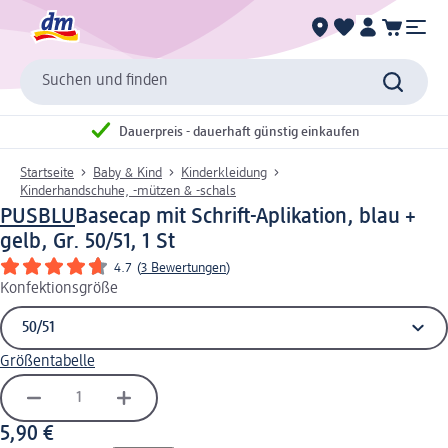
Suchen und finden
Dauerpreis - dauerhaft günstig einkaufen
Startseite
Baby & Kind
Kinderkleidung
Kinderhandschuhe, -mützen & -schals
PUSBLU
Basecap mit Schrift-Aplikation, blau +
gelb, Gr. 50/51, 1 St
4.7
(
3 Bewertungen
)
Konfektionsgröße
Größentabelle
5,90 €