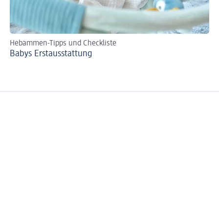
Hebammen-Tipps und Checkliste
Tip
Babys Erst­aus­stattung
Fl