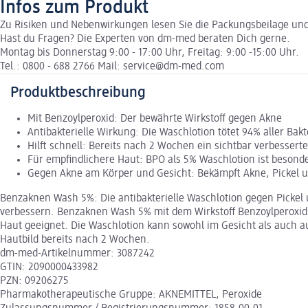
Infos zum Produkt
Zu Risiken und Nebenwirkungen lesen Sie die Packungsbeilage und f
Hast du Fragen? Die Experten von dm-med beraten Dich gerne.
Montag bis Donnerstag 9:00 - 17:00 Uhr, Freitag: 9:00 -15:00 Uhr.
Tel.: 0800 - 688 2766 Mail: service@dm-med.com
Produktbeschreibung
Mit Benzoylperoxid: Der bewährte Wirkstoff gegen Akne
Antibakterielle Wirkung: Die Waschlotion tötet 94% aller Bak
Hilft schnell: Bereits nach 2 Wochen ein sichtbar verbessert
Für empfindlichere Haut: BPO als 5% Waschlotion ist besond
Gegen Akne am Körper und Gesicht: Bekämpft Akne, Pickel u
Benzaknen Wash 5%: Die antibakterielle Waschlotion gegen Pickel u
verbessern. Benzaknen Wash 5% mit dem Wirkstoff Benzoylperoxid (B
Haut geeignet. Die Waschlotion kann sowohl im Gesicht als auch a
Hautbild bereits nach 2 Wochen.
dm-med-Artikelnummer: 3087242
GTIN: 2090000433982
PZN: 09206275
Pharmakotherapeutische Gruppe: AKNEMITTEL, Peroxide