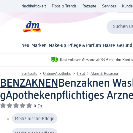
Nachhaltigkeit
Tipps & Trends
Rezepte
Services
Kunde
Suchen un
Neu
Marken
Make-up
Pflege & Parfum
Haare
Gesund
Kostenloser Versand ab 59 € mit dm-Konto
Startseite
Online-Apotheke
Haut
Akne & Rosacea
BENZAKNEN
Benzaknen Wash
g
Apothekenpflichtiges Arzne
0
(0)
Medizinische Pflege