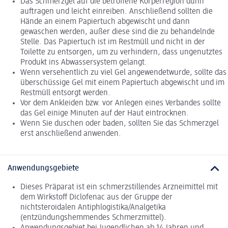
Das Schmerzgel auf die betroffene Körperregion dünn
auftragen und leicht einreiben. Anschließend sollten die
Hände an einem Papiertuch abgewischt und dann
gewaschen werden, außer diese sind die zu behandelnde
Stelle. Das Papiertuch ist im Restmüll und nicht in der
Toilette zu entsorgen, um zu verhindern, dass ungenutztes
Produkt ins Abwassersystem gelangt.
Wenn versehentlich zu viel Gel angewendetwurde, sollte das
überschüssige Gel mit einem Papiertuch abgewischt und im
Restmüll entsorgt werden.
Vor dem Ankleiden bzw. vor Anlegen eines Verbandes sollte
das Gel einige Minuten auf der Haut eintrocknen.
Wenn Sie duschen oder baden, sollten Sie das Schmerzgel
erst anschließend anwenden.
Anwendungsgebiete
Dieses Präparat ist ein schmerzstillendes Arzneimittel mit
dem Wirkstoff Diclofenac aus der Gruppe der
nichtsteroidalen Antiphlogistika/Analgetika
(entzündungshemmendes Schmerzmittel).
Anwendungsgebiet bei Jugendlichen ab 14 Jahren und