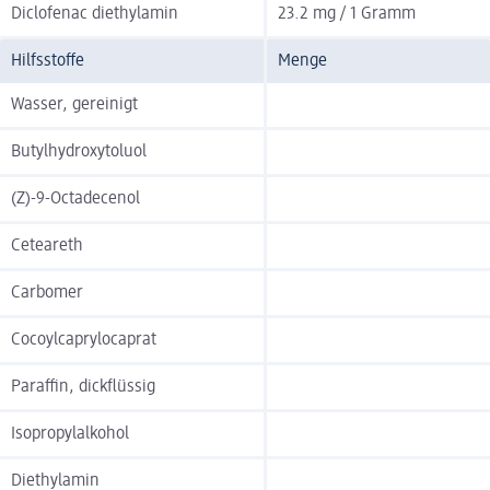
Diclofenac diethylamin
23.2 mg / 1 Gramm
Hilfsstoffe
Menge
Wasser, gereinigt
Butylhydroxytoluol
(Z)-9-Octadecenol
Ceteareth
Carbomer
Cocoylcaprylocaprat
Paraffin, dickflüssig
Isopropylalkohol
Diethylamin