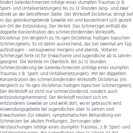
lindert Gelenkschmerzen infolge eines stumpfen Traumas (z.B.
Sport- und Unfallverletzungen) bis zu 12 Stunden lang– und zwar
direkt an der betroffenen Stelle. Der Wirkstoff Diclofenac dringt tief
in das gelenkumgebende Gewebe ein und konzentriert sich gezielt
am Ort der Entzündung. Der Vorteil: Das Schmerzgel enthält die
doppelte Konzentration des schmerzlindernden Wirkstoffs
Diclofenac (im Vergleich zu 1%-igen Diclofenac haltigen topischen
Schmerzgelen). Es ist daher ausreichend, das Gel zweimal am Tag
aufzutragen – vorzugsweise morgens und abends. Voltaren
Schmerzgel forte ist für Erwachsene und Jugendliche ab 14 Jahren
geeignet. Die Vorteile im Überblick: Bis zu 12 Stunden
Schmerzlinderung bei Gelenkschmerzen (infolge eines stumpfen
Traumas z.B. Sport- und Unfallverletzungen). Mit der doppelten
Konzentration des schmerzlindernden Wirkstoffs Diclofenac (im
Vergleich zu 1%-igen Diclofenac haltigen topischen Schmerzgelen).
Der Wirktstoff ist nicht nur schmerzlindernd, sondern auch
entzündungshemmend. Der Wirkstoff reichert sich im
entzündeten Gewebe an und wirkt dort, wo er gebraucht wird.
Anwendungsgebiete bei Jugendlichen über 14 Jahren und
Erwachsenen Zur lokalen, symptomatischen Behandlung von
Schmerzen bei akuten Prellungen, Zerrungen oder
Verstauchungen infolge eines stumpfen Traumas, z.B. Sport- und