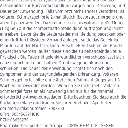
Unfallverletzungen. Bei Jugendlichen über 14 Jahren ist das
Arzneimittel zur Kurzzeitbehandlung vorgesehen. Dosierung und
Dauer der Anwendung. Falls vom Arzt nicht anders verordnet, ist
Voltaren Schmerzgel forte 2-mal täglich (bevorzugt morgens und
abends) anzuwenden. Dazu eine kirsch- bis walnussgroße Menge
(1-4g Gel) auf die schmerzhafte Stelle dünn auftragen und leicht
einreiben. Bevor Sie die Stelle wieder mit Kleidung bedecken oder
einen luftdurchlässigen Verband anlegen, sollte das Gel einige
Minuten auf der Haut trocknen. Anschließend sollten die Hände
gewaschen werden, außer diese sind die zu behandelnde Stelle.
Praktisch: Die Tube mit gelenkfreundlichem Verschluss lässt sich
ganz einfach mit einer halben Drehbewegung öffnen und
schließen. Die Dauer der Anwendung richtet sich nach den
Symptomen und der zugrundeliegenden Erkrankung. Voltaren
Schmerzgel forte sollte ohne ärztlichen Rat nicht länger als 1-3
Wochen angewendet werden. Wenden Sie nicht mehr Voltaren
Schmerzgel forte an als notwendig und nur für die minimal
erforderliche Anwendungsdauer. Bitte beachten Sie dazu auch die
Packungsbeilage und fragen Sie Ihren Arzt oder Apotheker.
dm-med-Artikelnummer: 3087300
GTIN: 5054563911810
PZN: 08628270
Pharmakotherapeutische Gruppe: TOPISCHE MITTEL GEGEN