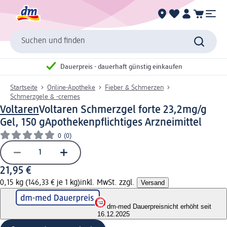
Suchen und finden
Dauerpreis - dauerhaft günstig einkaufen
Startseite
Online-Apotheke
Fieber & Schmerzen
Schmerzgele & -cremes
Voltaren
Voltaren Schmerzgel forte 23,2mg/g
Gel, 150 g
Apothekenpflichtiges Arzneimittel
0
(0)
21,95 €
0,15 kg (146,33 € je 1 kg)
inkl. MwSt. zzgl.
Versand
dm-med Dauerpreis
nicht erhöht seit
16.12.2025